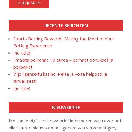
RECENTE BERICHTEN
Sports Betting Rewards: Making the Most of Your
Betting Experience
(no title)
Ilmaista pelirahaa 10 euroa – parhaat bonukset ja
pelipaikat
Viljo lisensoitu kasino: Pelaa ja voita helposti ja
turvallisesti
(no title)
NIEUWSBRIEF
Met onze digitale nieuwsbrief informeren wij u over het
allerlaatste nieuws op het gebied van verzekeringen,