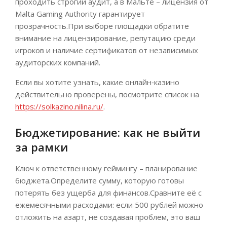
проходить строгий аудит, а в Мальте – лицензия от
Malta Gaming Authority гарантирует
прозрачность.При выборе площадки обратите
внимание на лицензирование, репутацию среди
игроков и наличие сертификатов от независимых
аудиторских компаний.
Если вы хотите узнать, какие онлайн‑казино
действительно проверены, посмотрите список на
https://solkazino.nilina.ru/
.
Бюджетирование: как не выйти
за рамки
Ключ к ответственному геймингу – планирование
бюджета.Определите сумму, которую готовы
потерять без ущерба для финансов.Сравните её с
ежемесячными расходами: если 500 рублей можно
отложить на азарт, не создавая проблем, это ваш