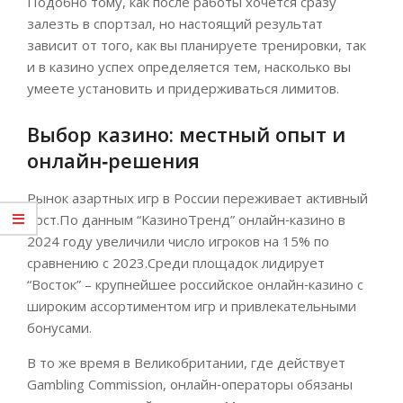
Подобно тому, как после работы хочется сразу
залезть в спортзал, но настоящий результат
зависит от того, как вы планируете тренировки, так
и в казино успех определяется тем, насколько вы
умеете установить и придерживаться лимитов.
Выбор казино: местный опыт и
онлайн‑решения
Рынок азартных игр в России переживает активный
рост.По данным “КазиноТренд” онлайн‑казино в
2024 году увеличили число игроков на 15% по
сравнению с 2023.Среди площадок лидирует
“Восток” – крупнейшее российское онлайн‑казино с
широким ассортиментом игр и привлекательными
бонусами.
В то же время в Великобритании, где действует
Gambling Commission, онлайн‑операторы обязаны