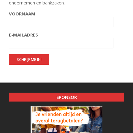
ondernemen en bankzaken.
VOORNAAM
E-MAILADRES
SPONSOR