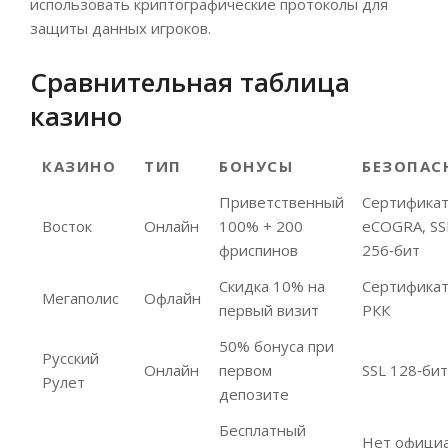
использовать криптографические протоколы для
защиты данных игроков.
Сравнительная таблица
казино
КАЗИНО
ТИП
БОНУСЫ
БЕЗОПАС
Приветственный
Сертифика
Восток
Онлайн
100% + 200
eCOGRA, SS
фриспинов
256‑бит
Скидка 10% на
Сертификат
Мегаполис
Офлайн
первый визит
РКК
50% бонуса при
Русский
Онлайн
первом
SSL 128‑бит
Рулет
депозите
Бесплатный
Нет офици