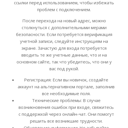
ссылки перед использованием, чтобы избежать
проблем с подключением.
После перехода на новый адрес, можно
столкнуться с дополнительными мерами
безопасности. Если потребуется верификация
учетной записи, следуйте инструкциям на
экране. Зачастую для входа потребуется
вводить те же учетные данные, что и на
основном сайте, так что убедитесь, что они у
вас под рукой.
Регистрация: Если вы новичок, создайте
аккаунт на альтернативном портале, заполнив
все необходимые поля.
Технические проблемы: В случае
возникновения ошибок при входе, свяжитесь
с поддержкой через онлайн-чат. Они помогут
решить все возникшие трудности.
Обновление информации: Не забывайте