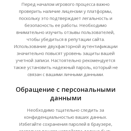
Перед началом игрового процесса важно
проверить наличие лицензии у платформы,
поскольку это подтверждает легальность и
безопасность ее работы. Необходимо
внимательно изучить отзывы пользователей,
чтобы убедиться в репутации сайта.
Использование двухфакторной аутентификации
значительно повысят уровень защиты вашей
учетной записи. Настоятельно рекомендуется
также установить надежный пароль, который не
связан с вашими личными данными.
Обращение с персональными
данными
Необходимо тщательно следить за
конфиденциальностью ваших данных.
Избегайте сохранения паролей в браузере,