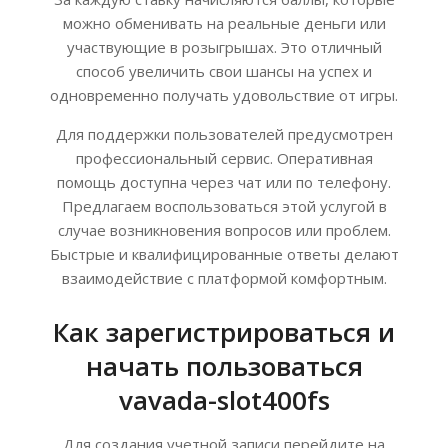
можно обменивать на реальные деньги или
участвующие в розыгрышах. Это отличный
способ увеличить свои шансы на успех и
одновременно получать удовольствие от игры.
Для поддержки пользователей предусмотрен
профессиональный сервис. Оперативная
помощь доступна через чат или по телефону.
Предлагаем воспользоваться этой услугой в
случае возникновения вопросов или проблем.
Быстрые и квалифицированные ответы делают
взаимодействие с платформой комфортным.
Как зарегистрироваться и
начать пользоваться
vavada-slot400fs
Для создания учетной записи перейдите на