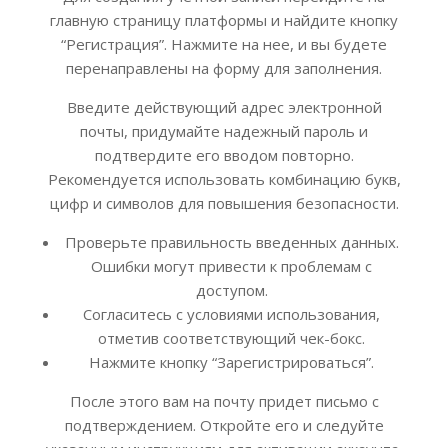
главную страницу платформы и найдите кнопку
“Регистрация”. Нажмите на нее, и вы будете
перенаправлены на форму для заполнения.
Введите действующий адрес электронной
почты, придумайте надежный пароль и
подтвердите его вводом повторно.
Рекомендуется использовать комбинацию букв,
цифр и символов для повышения безопасности.
Проверьте правильность введенных данных.
Ошибки могут привести к проблемам с
доступом.
Согласитесь с условиями использования,
отметив соответствующий чек-бокс.
Нажмите кнопку “Зарегистрироваться”.
После этого вам на почту придет письмо с
подтверждением. Откройте его и следуйте