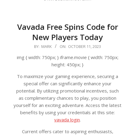
Vavada Free Spins Code for
New Players Today
2023-
BY:
MARK
ON:
OCTOBER 11, 2023
10-
img { width: 750px; } iframe.movie { width: 750px;
11
height: 450px; }
To maximize your gaming experience, securing a
special offer can significantly enhance your
potential. By utilizing promotional incentives, such
as complimentary chances to play, you position
yourself for an exciting adventure. Access the latest
benefits by using your credentials at this site:
vavada login
.
Current offers cater to aspiring enthusiasts,