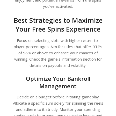
enjoyment and potential rewards from the spins
you’ve activated.
Best Strategies to Maximize
Your Free Spins Experience
Focus on selecting slots with higher return-to-
player percentages. Aim for titles that offer RTPs
of 96% or above to enhance your chances of
winning. Check the game’s information section for
details on payouts and volatility.
Optimize Your Bankroll
Management
Decide on a budget before initiating gameplay.
Allocate a specific sum solely for spinning the reels
and adhere to it strictly. Monitor your spending
continuously to prevent any excessive losses and