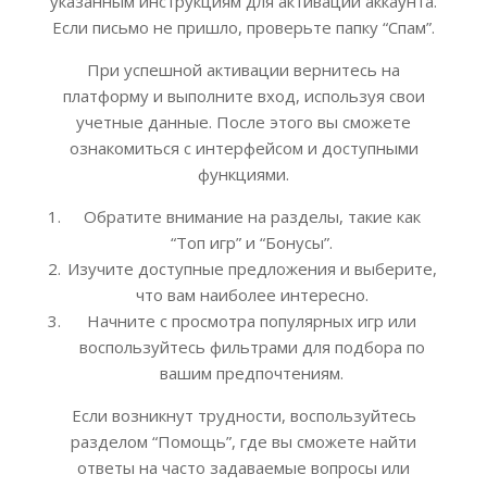
указанным инструкциям для активации аккаунта.
Если письмо не пришло, проверьте папку “Спам”.
При успешной активации вернитесь на
платформу и выполните вход, используя свои
учетные данные. После этого вы сможете
ознакомиться с интерфейсом и доступными
функциями.
Обратите внимание на разделы, такие как
“Топ игр” и “Бонусы”.
Изучите доступные предложения и выберите,
что вам наиболее интересно.
Начните с просмотра популярных игр или
воспользуйтесь фильтрами для подбора по
вашим предпочтениям.
Если возникнут трудности, воспользуйтесь
разделом “Помощь”, где вы сможете найти
ответы на часто задаваемые вопросы или