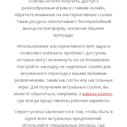
Если вы хотите получить доступ к
разнообразным играм и ставкам онлайн,
обратите внимание на альтернативные ссылки.
Такие ресурсы обеспечивают бесперебойный
выход на платформу, исключая лишние
преграды.
Использование альтернативного веб-адреса
позволяет избежать проблем с доступом,
которые могут возникнуть из-за блокировок.
Настройте закладку на надежные ссылки для
мгновенного перехода к вашим любимым
развлечениям, таким как слоты или настольные
игры. Для получения актуальных ссылок, вы
можете обратиться, например, к
вавада казино
,
где всегда представлены рабочие варианты.
Секрет успеха заключается в том, чтобы быть в
курсе всех актуальных предложений.
Используйте специальные ресурсы, где