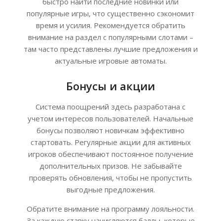
быстро найти последние новинки или
популярные игры, что существенно сэкономит
время и усилия. Рекомендуется обратить
внимание на раздел с популярными слотами –
там часто представлены лучшие предложения и
актуальные игровые автоматы.
Бонусы и акции
Система поощрений здесь разработана с
учетом интересов пользователей. Начальные
бонусы позволяют новичкам эффективно
стартовать. Регулярные акции для активных
игроков обеспечивают постоянное получение
дополнительных призов. Не забывайте
проверять обновления, чтобы не пропустить
выгодные предложения.
Обратите внимание на программу лояльности.
За каждую ставку начисляются баллы, которые