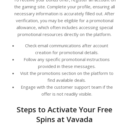
the gaming site. Complete your profile, ensuring all
necessary information is accurately filled out. After
verification, you may be eligible for a promotional
allowance, which often includes accessing special
promotional resources directly on the platform.
Check email communications after account
creation for promotional details.
Follow any specific promotional instructions
provided in these messages.
Visit the promotions section on the platform to
find available deals.
Engage with the customer support team if the
offer is not readily visible.
Steps to Activate Your Free
Spins at Vavada