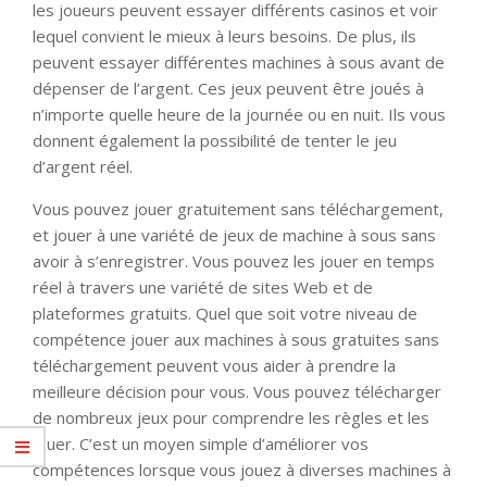
les joueurs peuvent essayer différents casinos et voir
lequel convient le mieux à leurs besoins. De plus, ils
peuvent essayer différentes machines à sous avant de
dépenser de l’argent. Ces jeux peuvent être joués à
n’importe quelle heure de la journée ou en nuit. Ils vous
donnent également la possibilité de tenter le jeu
d’argent réel.
Vous pouvez jouer gratuitement sans téléchargement,
et jouer à une variété de jeux de machine à sous sans
avoir à s’enregistrer. Vous pouvez les jouer en temps
réel à travers une variété de sites Web et de
plateformes gratuits. Quel que soit votre niveau de
compétence jouer aux machines à sous gratuites sans
téléchargement peuvent vous aider à prendre la
meilleure décision pour vous. Vous pouvez télécharger
de nombreux jeux pour comprendre les règles et les
jouer. C’est un moyen simple d’améliorer vos
compétences lorsque vous jouez à diverses machines à