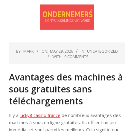
Skip
to
content
Ondernemersontwikkelnetwerk
Primary
Navigation
BY:
MARK
ON:
MAY 29, 2026
IN:
UNCATEGORIZED
Menu
WITH:
0 COMMENTS
Avantages des machines à
sous gratuites sans
téléchargements
Il y a
lucky8 casino france
de nombreux avantages des
machines à sous en ligne gratuites. Ils offrent un jeu
immédiat et sont parmi les meilleurs. Cela signifie que