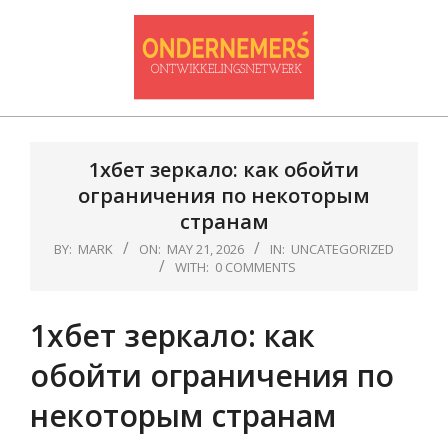
Skip
to
content
Ondernemersontwikkelnetwerk
Primary
Navigation
1хбет зеркало: как обойти
Menu
ограничения по некоторым
странам
BY:
MARK
ON:
MAY 21, 2026
IN:
UNCATEGORIZED
WITH:
0 COMMENTS
1хбет зеркало: как
обойти ограничения по
некоторым странам