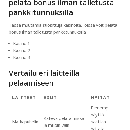
pelata bonus ilman talletusta
pankkitunnuksilla
Tässä muutamia suosittuja kasinoita, joissa voit pelata
bonus ilman talletusta pankkitunnuksilla:
Kasino 1
Kasino 2
Kasino 3
Vertailu eri laitteilla
pelaamiseen
LAITTEET
EDUT
HAITAT
Pienempi
näyttö
Kätevä pelata missä
Matkapuhelin
saattaa
ja milloin vain
haitata