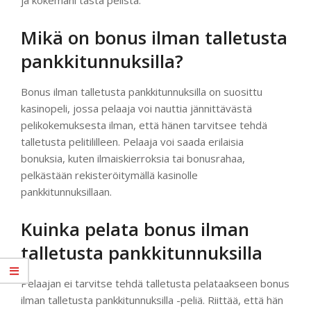
ja kokemani tästä pelistä.
Mikä on bonus ilman talletusta
pankkitunnuksilla?
Bonus ilman talletusta pankkitunnuksilla on suosittu
kasinopeli, jossa pelaaja voi nauttia jännittävästä
pelikokemuksesta ilman, että hänen tarvitsee tehdä
talletusta pelitililleen. Pelaaja voi saada erilaisia
bonuksia, kuten ilmaiskierroksia tai bonusrahaa,
pelkästään rekisteröitymällä kasinolle
pankkitunnuksillaan.
Kuinka pelata bonus ilman
talletusta pankkitunnuksilla
Pelaajan ei tarvitse tehdä talletusta pelataakseen bonus
ilman talletusta pankkitunnuksilla -peliä. Riittää, että hän