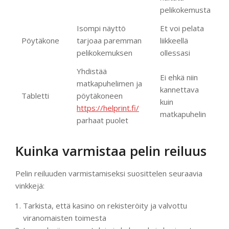
pelikokemusta
Isompi näyttö
Et voi pelata
Pöytäkone
tarjoaa paremman
liikkeellä
pelikokemuksen
ollessasi
Yhdistää
Ei ehkä niin
matkapuhelimen ja
kannettava
Tabletti
pöytäkoneen
kuin
https://helprint.fi/
matkapuhelin
parhaat puolet
Kuinka varmistaa pelin reiluus
Pelin reiluuden varmistamiseksi suosittelen seuraavia
vinkkejä:
Tarkista, että kasino on rekisteröity ja valvottu
viranomaisten toimesta