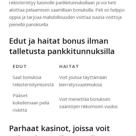
rekisteröityy kasinolle pankkitunnuksillaan ja voi heti
aloittaa pelaamisen saamillaan bonuksilla. Peli on helppo
oppia ja tarjoaa mahdollisuuden voittaa suuria voittoja
pienellä panoksella.
Edut ja haitat bonus ilman
talletusta pankkitunnuksilla
EDUT
HAITAT
Saat bonuksia
Voit joutua täyttämään
rekisteröitymisestä
kierrätysvaatimuksia
Pääset
Voit menettää bonuksen
kokeilemaan peliä
sääntöjen rikkomisen vuoksi
riskittä
Parhaat kasinot, joissa voit