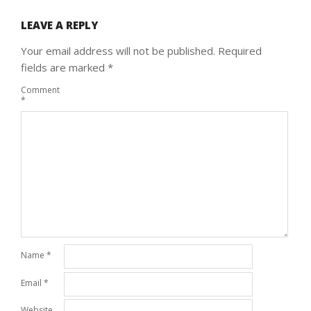
LEAVE A REPLY
Your email address will not be published.
Required
fields are marked
*
Comment
*
Name
*
Email
*
Website