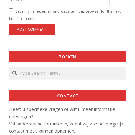
Save my name, email, and website in this browser for the next
time I comment.
ZOEKEN
Search
CONTACT
Heeft u specifieke vragen of wilt u meer informatie
ontvangen?
Vul onderstaand formulier in, zodat wij zo snel mogelijk
contact met u kunnen opnemen.