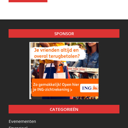
SPONSOR
CATEGORIEËN
Evenementen