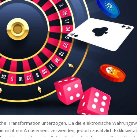
liche Transformation unterzogen. Da die elektronische Währungsw
ie nicht nur Amüsement verwenden, jedoch zusätzlich Exklusivitä