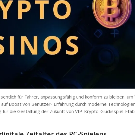
esentlich für Fahrer, anpassungsfähig und konform zu bleiben, u
us auf Boost von Benutzer- Erfahrung durch moderne Technologie
ig für die Gestaltung der Zukunft von VIP-Krypto-Glücksspiel-Eta
gitale Zeitalter des PC-Spielens