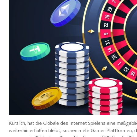
Kürzlich, hat die Globale des Internet Spielens eine maßgeb
weiterhin erhalten bleibt, suchen mehr Gamer Plattformen, d