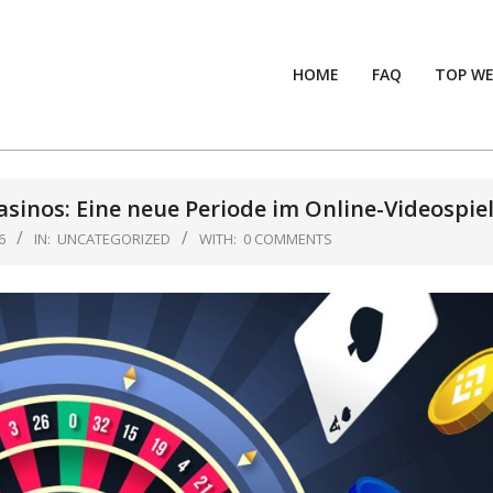
HOME
FAQ
TOP WE
k.nl
sinos: Eine neue Periode im Online-Videospie
6
IN:
UNCATEGORIZED
WITH:
0 COMMENTS