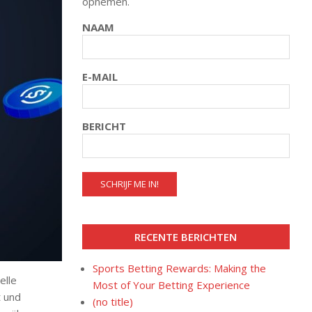
opnemen.
NAAM
E-MAIL
BERICHT
RECENTE BERICHTEN
Sports Betting Rewards: Making the
elle
Most of Your Betting Experience
t und
(no title)