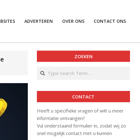
BSITES
ADVERTEREN
OVER ONS
CONTACT ONS
Prim
Navi
Men
ZOEKEN
le
Search
CONTACT
Heeft u specifieke vragen of wilt u meer
informatie ontvangen?
Vul onderstaand formulier in, zodat wij zo
snel mogelijk contact met u kunnen