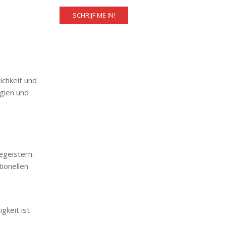
ichkeit und
ogien und
egeistern.
tionellen
gkeit ist