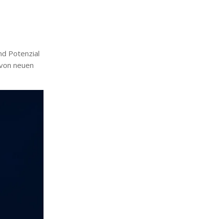
nd Potenzial
 von neuen