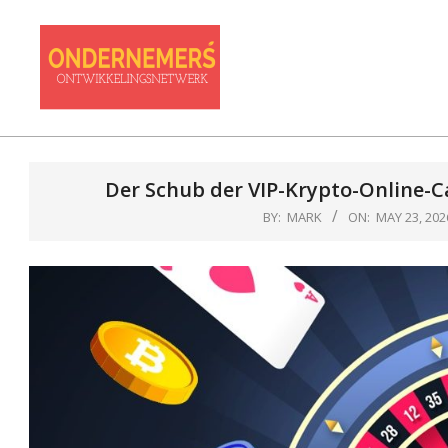
Skip
to
content
Ondernemersontwikkelnetwer
Der Schub der VIP-Krypto-Online-Ca
BY:
MARK
ON:
MAY 23, 202