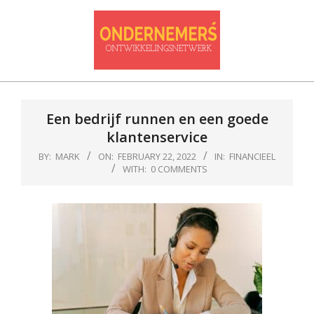
Skip
to
content
Ondernemersontwikkelnetwerk
Primary
Navigation
Een bedrijf runnen en een goede
Menu
klantenservice
BY:
MARK
ON:
FEBRUARY 22, 2022
IN:
FINANCIEEL
WITH:
0 COMMENTS