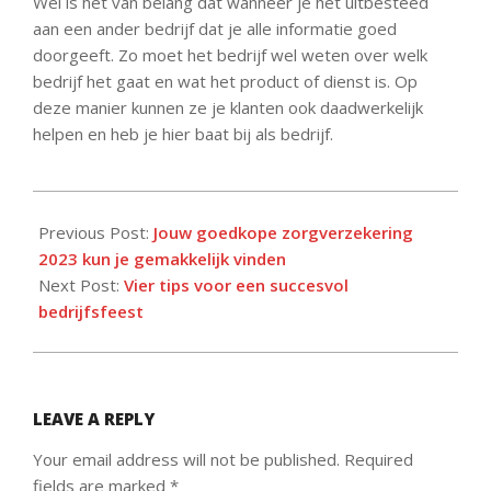
Wel is het van belang dat wanneer je het uitbesteed
aan een ander bedrijf dat je alle informatie goed
doorgeeft. Zo moet het bedrijf wel weten over welk
bedrijf het gaat en wat het product of dienst is. Op
deze manier kunnen ze je klanten ook daadwerkelijk
helpen en heb je hier baat bij als bedrijf.
2022-
02-
Previous Post:
Jouw goedkope zorgverzekering
22
2023 kun je gemakkelijk vinden
Next Post:
Vier tips voor een succesvol
bedrijfsfeest
LEAVE A REPLY
Your email address will not be published.
Required
fields are marked
*