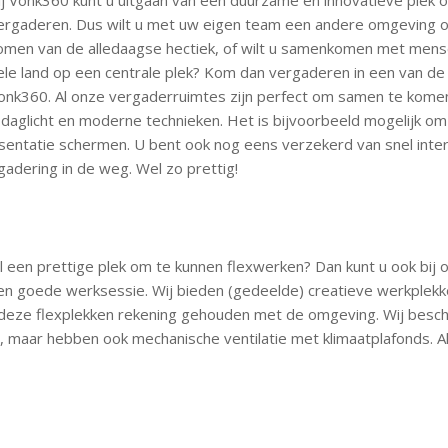
ij Vonk360 kunt u uitgaan van een duurzame en innovatieve plek 
ergaderen. Dus wilt u met uw eigen team een andere omgeving o
omen van de alledaagse hectiek, of wilt u samenkomen met mense
ele land op een centrale plek? Kom dan vergaderen in een van de 
onk360. Al onze vergaderruimtes zijn perfect om samen te kome
 daglicht en moderne technieken. Het is bijvoorbeeld mogelijk o
esentatie schermen. U bent ook nog eens verzekerd van snel inte
gadering in de weg. Wel zo prettig!
 een prettige plek om te kunnen flexwerken? Dan kunt u ook bij o
en goede werksessie. Wij bieden (gedeelde) creatieve werkplekk
bij deze flexplekken rekening gehouden met de omgeving. Wij besc
it, maar hebben ook mechanische ventilatie met klimaatplafonds. A