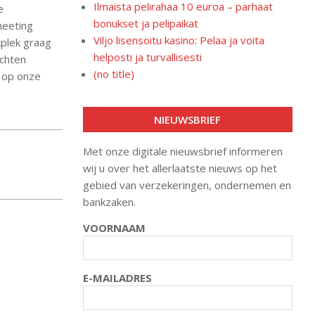
Ilmaista pelirahaa 10 euroa – parhaat
e
bonukset ja pelipaikat
meeting
Viljo lisensoitu kasino: Pelaa ja voita
kplek graag
helposti ja turvallisesti
echten
(no title)
 op onze
NIEUWSBRIEF
Met onze digitale nieuwsbrief informeren
wij u over het allerlaatste nieuws op het
gebied van verzekeringen, ondernemen en
bankzaken.
VOORNAAM
E-MAILADRES