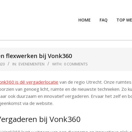
HOME
FAQ
TOP WE
k.nl
n flexwerken bij Vonk360
020
IN:
EVENEMENTEN
WITH:
0 COMMENTS
onk360 is dé vergaderlocatie
van de regio Utrecht. Onze ruimtes 
oorzien van genoeg licht, ruimte en de nieuwste technieken. Zo ku
aar ook duurzaam en innovatief vergaderen. Ervaar het zelf en 
ijeenkomst via de website.
Vergaderen bij Vonk360