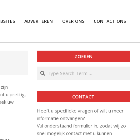
BSITES
ADVERTEREN
OVER ONS
CONTACT ONS
Prim
Navi
Men
ZOEKEN
Search
zijn
nt u prettig,
CONTACT
boek uw
Heeft u specifieke vragen of wilt u meer
informatie ontvangen?
Vul onderstaand formulier in, zodat wij zo
snel mogelijk contact met u kunnen