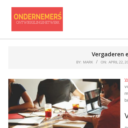
Skip
to
content
Ondernemersontwikkelnetwer
Vergaderen e
BY:
MARK
ON:
APRIL 22, 2
V
v
m
b