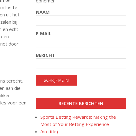
om te
opnemen.
m los te
NAAM
n uit het
zalen bij
n en echt
E-MAIL
m een
rnet door
BERICHT
ns terecht.
en aan die
hikken
lles voor een
RECENTE BERICHTEN
Sports Betting Rewards: Making the
Most of Your Betting Experience
(no title)