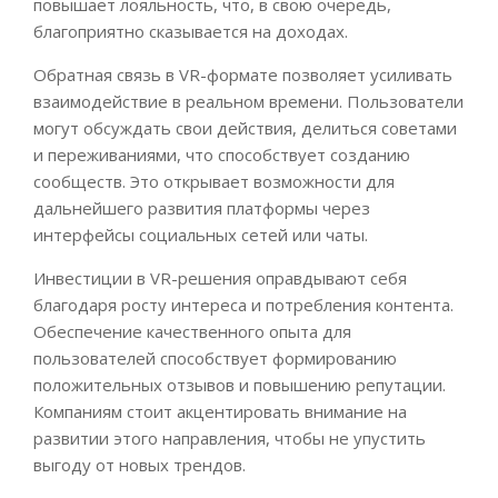
повышает лояльность, что, в свою очередь,
благоприятно сказывается на доходах.
Обратная связь в VR-формате позволяет усиливать
взаимодействие в реальном времени. Пользователи
могут обсуждать свои действия, делиться советами
и переживаниями, что способствует созданию
сообществ. Это открывает возможности для
дальнейшего развития платформы через
интерфейсы социальных сетей или чаты.
Инвестиции в VR-решения оправдывают себя
благодаря росту интереса и потребления контента.
Обеспечение качественного опыта для
пользователей способствует формированию
положительных отзывов и повышению репутации.
Компаниям стоит акцентировать внимание на
развитии этого направления, чтобы не упустить
выгоду от новых трендов.