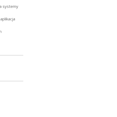
na systemy
plikacja
h