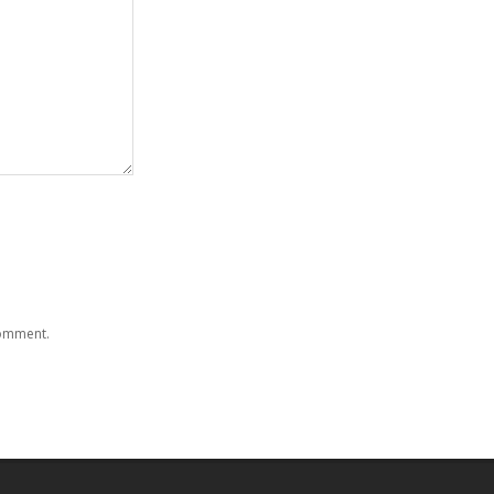
comment.