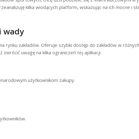
eanalizuję kilka wiodących platform, wskazując na ich mocne i sł
 i wady
 na rynku zakładów. Oferuje szybki dostęp do zakładów w różnych
 zwrócić uwagę na kilka ograniczeń tej aplikacji.
dzynarodowym użytkownikom zakupy.
użytkowników.