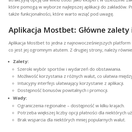
które pomogą w wyborze najlepszej aplikacji do zakładów. Prz
także funkcjonalności, które warto wziąć pod uwagę.
Aplikacja Mostbet: Główne zalety
Aplikacja Mostbet to jedna z najnowocześniejszych platform
co jest jej ogromnym atutem. Z drugiej strony, należy również
Zalety:
Szeroki wybór sportów i wydarzeń do obstawiania.
Możliwość korzystania z różnych walut, co ułatwia mię
Intuicyjny interfejs ułatwiający korzystanie z aplikacji.
Dostępność bonusów powitalnych i promocji.
Wady:
Ograniczenia regionalne – dostępność w kilku krajach.
Potrzeba większej liczby opcji płatności dla niektórych 
Brak wsparcia dla niektórych mniej popularnych walut.