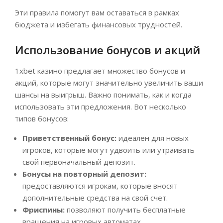
Эти правила помогут вам оставаться в рамках
бюджета и избегать финансовых трудностей.
Использование бонусов и акций
1xbet казино предлагает множество бонусов и
акций, которые могут значительно увеличить ваши
шансы на выигрыш. Важно понимать, как и когда
использовать эти предложения. Вот несколько
типов бонусов:
Приветственный бонус:
идеален для новых
игроков, которые могут удвоить или утраивать
свой первоначальный депозит.
Бонусы на повторный депозит:
предоставляются игрокам, которые вносят
дополнительные средства на свой счет.
Фриспины:
позволяют получить бесплатные
вращения на игровых автоматах.