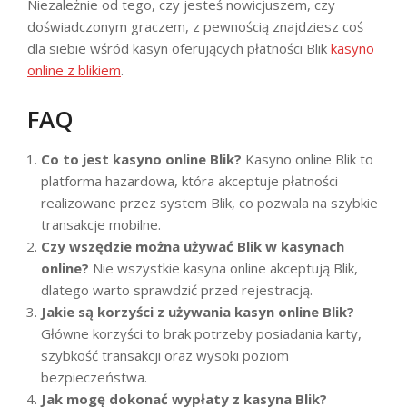
Niezależnie od tego, czy jesteś nowicjuszem, czy
doświadczonym graczem, z pewnością znajdziesz coś
dla siebie wśród kasyn oferujących płatności Blik
kasyno
online z blikiem
.
FAQ
Co to jest kasyno online Blik?
Kasyno online Blik to
platforma hazardowa, która akceptuje płatności
realizowane przez system Blik, co pozwala na szybkie
transakcje mobilne.
Czy wszędzie można używać Blik w kasynach
online?
Nie wszystkie kasyna online akceptują Blik,
dlatego warto sprawdzić przed rejestracją.
Jakie są korzyści z używania kasyn online Blik?
Główne korzyści to brak potrzeby posiadania karty,
szybkość transakcji oraz wysoki poziom
bezpieczeństwa.
Jak mogę dokonać wypłaty z kasyna Blik?