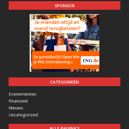
SPONSOR
CATEGORIEËN
Evenementen
Financieel
Nieuws
Uncategorized
ALLE PAGINA’S