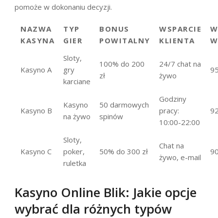
pomoże w dokonaniu decyzji.
NAZWA
TYP
BONUS
WSPARCIE
W
KASYNA
GIER
POWITALNY
KLIENTA
W
Sloty,
100% do 200
24/7 chat na
Kasyno A
gry
9
zł
żywo
karciane
Godziny
Kasyno
50 darmowych
Kasyno B
pracy:
9
na żywo
spinów
10:00-22:00
Sloty,
Chat na
Kasyno C
poker,
50% do 300 zł
9
żywo, e-mail
ruletka
Kasyno Online Blik: Jakie opcje
wybrać dla różnych typów