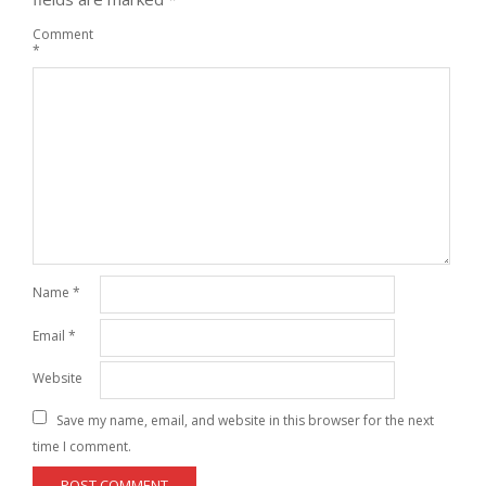
Comment
*
Name
*
Email
*
Website
Save my name, email, and website in this browser for the next
time I comment.