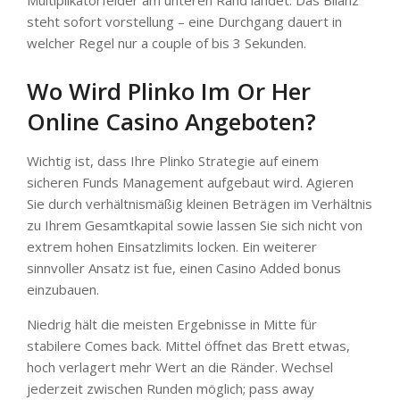
Multiplikatorfelder am unteren Rand landet. Das Bilanz
steht sofort vorstellung – eine Durchgang dauert in
welcher Regel nur a couple of bis 3 Sekunden.
Wo Wird Plinko Im Or Her
Online Casino Angeboten?
Wichtig ist, dass Ihre Plinko Strategie auf einem
sicheren Funds Management aufgebaut wird. Agieren
Sie durch verhältnismäßig kleinen Beträgen im Verhältnis
zu Ihrem Gesamtkapital sowie lassen Sie sich nicht von
extrem hohen Einsatzlimits locken. Ein weiterer
sinnvoller Ansatz ist fue, einen Casino Added bonus
einzubauen.
Niedrig hält die meisten Ergebnisse in Mitte für
stabilere Comes back. Mittel öffnet das Brett etwas,
hoch verlagert mehr Wert an die Ränder. Wechsel
jederzeit zwischen Runden möglich; pass away