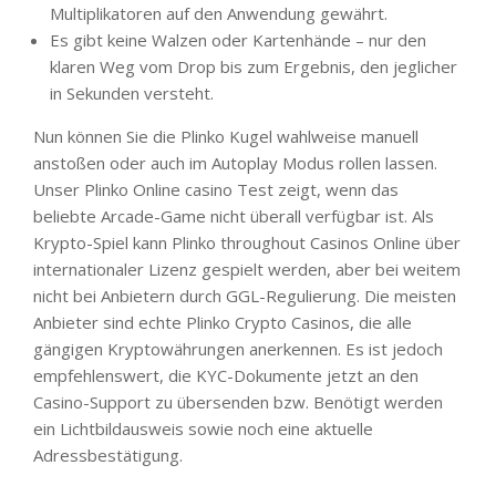
Multiplikatoren auf den Anwendung gewährt.
Es gibt keine Walzen oder Kartenhände – nur den
klaren Weg vom Drop bis zum Ergebnis, den jeglicher
in Sekunden versteht.
Nun können Sie die Plinko Kugel wahlweise manuell
anstoßen oder auch im Autoplay Modus rollen lassen.
Unser Plinko Online casino Test zeigt, wenn das
beliebte Arcade-Game nicht überall verfügbar ist. Als
Krypto-Spiel kann Plinko throughout Casinos Online über
internationaler Lizenz gespielt werden, aber bei weitem
nicht bei Anbietern durch GGL-Regulierung. Die meisten
Anbieter sind echte Plinko Crypto Casinos, die alle
gängigen Kryptowährungen anerkennen. Es ist jedoch
empfehlenswert, die KYC-Dokumente jetzt an den
Casino-Support zu übersenden bzw. Benötigt werden
ein Lichtbildausweis sowie noch eine aktuelle
Adressbestätigung.