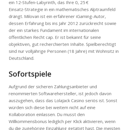
ein 12‑Stufen‑Labyrinth, das Ihre 0, 25 €
Einsatz‑Strategie in ein mathematisches Alptraumfeld
drängt. Milovan ist ein erfahrener iGaming-Autor,
dessen Erfahrung bis ins Jahr 2012 zurückreicht sowie
der ein starkes Fundament im internationalen
öffentlichen Recht cap. Er ist bekannt für seine
objektiven, gut recherchierten Inhalte. Spielberechtigt
sind nur volljährige Personen (18 Jahre) mit Wohnsitz in
Deutschland.
Sofortspiele
Aufgrund der sicheren Zahlungsanbieter und
renommierten Softwarehersteller, ist jedoch davon
auszugehen, dass das LolaJack Casino seriös ist. Sonst
würden sich diese bei weitem nicht auf eine
Kollaboration einlassen. Du musst den
Willkommensbonus lediglich per Klick aktivieren, wenn
du die zugehörige Einzahlung getätigt hast. Die meisten