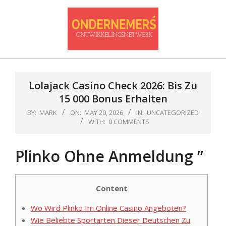
Skip
to
content
Ondernemersontwikkelnetwerk
Primary
Navigation
Lolajack Casino Check 2026: Bis Zu
Menu
15 000 Bonus Erhalten
BY:
MARK
ON:
MAY 20, 2026
IN:
UNCATEGORIZED
WITH:
0 COMMENTS
Plinko Ohne Anmeldung ️”
Content
Wo Wird Plinko Im Online Casino Angeboten?
Wie Beliebte Sportarten Dieser Deutschen Zu