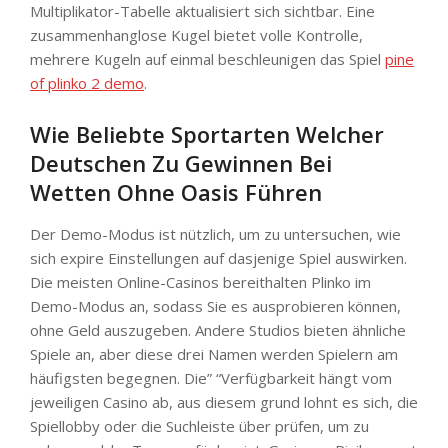
Multiplikator-Tabelle aktualisiert sich sichtbar. Eine
zusammenhanglose Kugel bietet volle Kontrolle,
mehrere Kugeln auf einmal beschleunigen das Spiel
pine
of plinko 2 demo
.
Wie Beliebte Sportarten Welcher
Deutschen Zu Gewinnen Bei
Wetten Ohne Oasis Führen
Der Demo-Modus ist nützlich, um zu untersuchen, wie
sich expire Einstellungen auf dasjenige Spiel auswirken.
Die meisten Online-Casinos bereithalten Plinko im
Demo-Modus an, sodass Sie es ausprobieren können,
ohne Geld auszugeben. Andere Studios bieten ähnliche
Spiele an, aber diese drei Namen werden Spielern am
häufigsten begegnen. Die” “Verfügbarkeit hängt vom
jeweiligen Casino ab, aus diesem grund lohnt es sich, die
Spiellobby oder die Suchleiste über prüfen, um zu