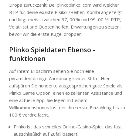
Drops zurückzahlt. Bei plinkoplinko. com wird welcher
RTP für deine exakte Risiko-/Reihen-Kombi angezeigt
und liegt meist zwischen 97, 00 % und 99, 00 %. RTP,
Volatilität und Quoten helfen, Erwartungen zu setzen,
bevor wir die erste Kugel droppen.
Plinko Spieldaten Ebenso -
funktionen
Auf Ihrem Bildschirm sehen Sie noch eine
pyramidenförmige Anordnung kleiner Stifte. Hier
aufspüren Sie hunderte ausgesprochen gute Spiele als
Plinko Game Option, einen exzellenten Assistance und
eine actuelle App. Sie legen mit einem
Willkommensbonus los, der Ihre erste Einzahlung bis zu
100 € verdreifacht.
Plinko ist das schnelles Online-Casino-Spiel, das fast
ausschließlich auf Zufall basiert.