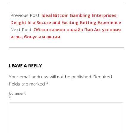
2026-
05-
Previous Post:
Ideal Bitcoin Gambling Enterprises:
20
Delight In a Secure and Exciting Betting Experience
Next Post:
Обзор казино онлайн Пин Ап: условия
игры, бонусы и акции
LEAVE A REPLY
Your email address will not be published.
Required
fields are marked
*
Comment
*