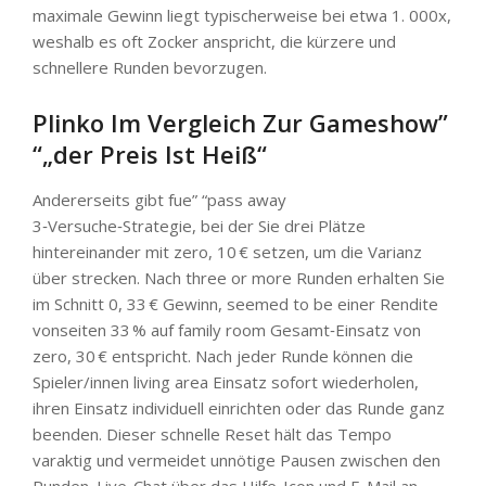
maximale Gewinn liegt typischerweise bei etwa 1. 000x,
weshalb es oft Zocker anspricht, die kürzere und
schnellere Runden bevorzugen.
Plinko Im Vergleich Zur Gameshow”
“„der Preis Ist Heiß“
Andererseits gibt fue” “pass away
3‑Versuche‑Strategie, bei der Sie drei Plätze
hintereinander mit zero, 10 € setzen, um die Varianz
über strecken. Nach three or more Runden erhalten Sie
im Schnitt 0, 33 € Gewinn, seemed to be einer Rendite
vonseiten 33 % auf family room Gesamt‑Einsatz von
zero, 30 € entspricht. Nach jeder Runde können die
Spieler/innen living area Einsatz sofort wiederholen,
ihren Einsatz individuell einrichten oder das Runde ganz
beenden. Dieser schnelle Reset hält das Tempo
varaktig und vermeidet unnötige Pausen zwischen den