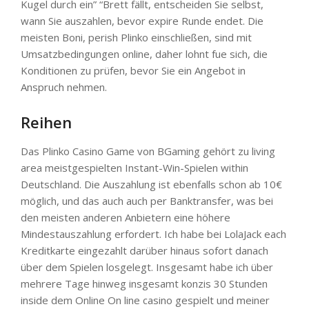
Kugel durch ein” “Brett fällt, entscheiden Sie selbst,
wann Sie auszahlen, bevor expire Runde endet. Die
meisten Boni, perish Plinko einschließen, sind mit
Umsatzbedingungen online, daher lohnt fue sich, die
Konditionen zu prüfen, bevor Sie ein Angebot in
Anspruch nehmen.
Reihen
Das Plinko Casino Game von BGaming gehört zu living
area meistgespielten Instant-Win-Spielen within
Deutschland. Die Auszahlung ist ebenfalls schon ab 10€
möglich, und das auch auch per Banktransfer, was bei
den meisten anderen Anbietern eine höhere
Mindestauszahlung erfordert. Ich habe bei LolaJack each
Kreditkarte eingezahlt darüber hinaus sofort danach
über dem Spielen losgelegt. Insgesamt habe ich über
mehrere Tage hinweg insgesamt konzis 30 Stunden
inside dem Online On line casino gespielt und meiner