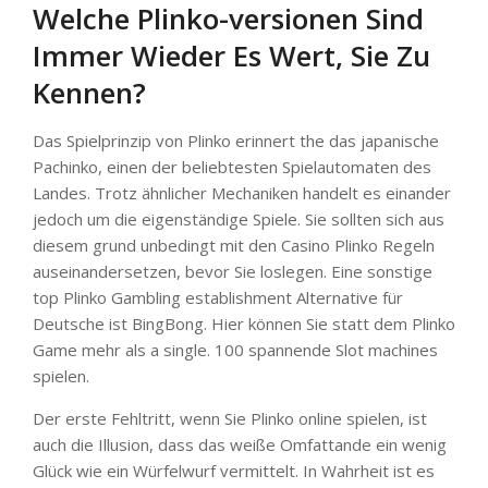
Welche Plinko-versionen Sind
Immer Wieder Es Wert, Sie Zu
Kennen?
Das Spielprinzip von Plinko erinnert the das japanische
Pachinko, einen der beliebtesten Spielautomaten des
Landes. Trotz ähnlicher Mechaniken handelt es einander
jedoch um die eigenständige Spiele. Sie sollten sich aus
diesem grund unbedingt mit den Casino Plinko Regeln
auseinandersetzen, bevor Sie loslegen. Eine sonstige
top Plinko Gambling establishment Alternative für
Deutsche ist BingBong. Hier können Sie statt dem Plinko
Game mehr als a single. 100 spannende Slot machines
spielen.
Der erste Fehltritt, wenn Sie Plinko online spielen, ist
auch die Illusion, dass das weiße Omfattande ein wenig
Glück wie ein Würfelwurf vermittelt. In Wahrheit ist es