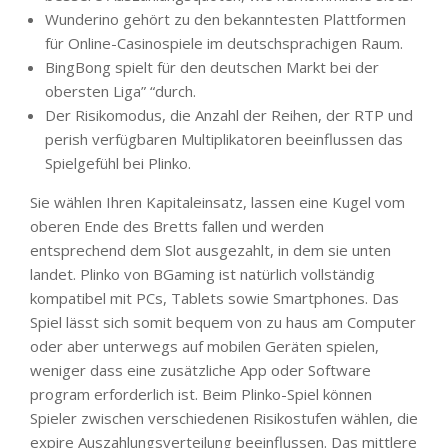
Wunderino gehört zu den bekanntesten Plattformen
für Online-Casinospiele im deutschsprachigen Raum.
BingBong spielt für den deutschen Markt bei der
obersten Liga” “durch.
Der Risikomodus, die Anzahl der Reihen, der RTP und
perish verfügbaren Multiplikatoren beeinflussen das
Spielgefühl bei Plinko.
Sie wählen Ihren Kapitaleinsatz, lassen eine Kugel vom
oberen Ende des Bretts fallen und werden
entsprechend dem Slot ausgezahlt, in dem sie unten
landet. Plinko von BGaming ist natürlich vollständig
kompatibel mit PCs, Tablets sowie Smartphones. Das
Spiel lässt sich somit bequem von zu haus am Computer
oder aber unterwegs auf mobilen Geräten spielen,
weniger dass eine zusätzliche App oder Software
program erforderlich ist. Beim Plinko-Spiel können
Spieler zwischen verschiedenen Risikostufen wählen, die
expire Auszahlungsverteilung beeinflussen. Das mittlere