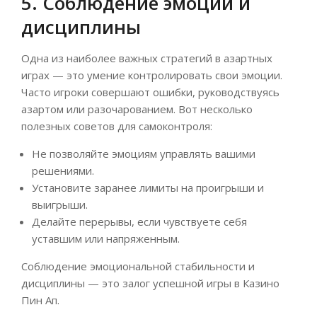
5. Соблюдение эмоций и
дисциплины
Одна из наиболее важных стратегий в азартных
играх — это умение контролировать свои эмоции.
Часто игроки совершают ошибки, руководствуясь
азартом или разочарованием. Вот несколько
полезных советов для самоконтроля:
Не позволяйте эмоциям управлять вашими
решениями.
Установите заранее лимиты на проигрыши и
выигрыши.
Делайте перерывы, если чувствуете себя
уставшим или напряженным.
Соблюдение эмоциональной стабильности и
дисциплины — это залог успешной игры в Казино
Пин Ап.