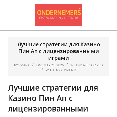
Skip
to
content
Ondernemersontwikkelnetwerk
Primary
Navigation
Лучшие стратегии для Казино
Menu
Пин Ап с лицензированными
играми
BY:
MARK
ON:
MAY 21, 2026
IN:
UNCATEGORIZED
WITH:
0 COMMENTS
Лучшие стратегии для
Казино Пин Ап с
лицензированными