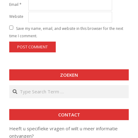
Email
*
Website
Save my name, email, and website in this browser for the next
time I comment.
ZOEKEN
Search
CONTACT
Heeft u specifieke vragen of wilt u meer informatie
ontvangen?