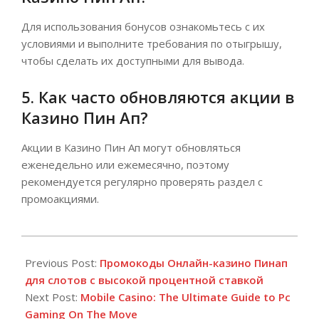
Для использования бонусов ознакомьтесь с их
условиями и выполните требования по отыгрышу,
чтобы сделать их доступными для вывода.
5. Как часто обновляются акции в
Казино Пин Ап?
Акции в Казино Пин Ап могут обновляться
еженедельно или ежемесячно, поэтому
рекомендуется регулярно проверять раздел с
промоакциями.
2026-
05-
Previous Post:
Промокоды Онлайн-казино Пинап
21
для слотов с высокой процентной ставкой
Next Post:
Mobile Casino: The Ultimate Guide to Pc
Gaming On The Move