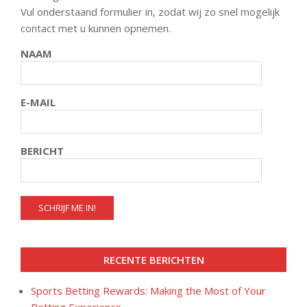
Vul onderstaand formulier in, zodat wij zo snel mogelijk
contact met u kunnen opnemen.
NAAM
E-MAIL
BERICHT
RECENTE BERICHTEN
Sports Betting Rewards: Making the Most of Your