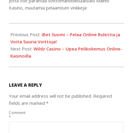
Jotta voit parantaa voittomahdollisuuksiasi Mainio
Kasino, muutamia pelaamisen vinkkejä:
2026-
05-
Previous Post:
iBet Suomi – Pelaa Online Rulettia ja
16
Voita Suuria Voittoja!
Next Post:
Wildz Casino – Upea Pelikokemus Online-
Kasinoilla
LEAVE A REPLY
Your email address will not be published.
Required
fields are marked
*
Comment
*