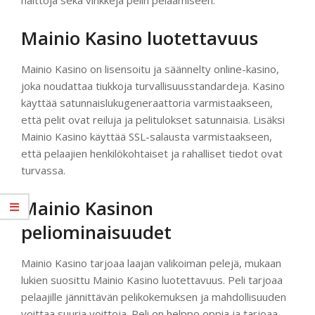
haittoja sekä vinkkejä pelin pelaamiseen.
Mainio Kasino luotettavuus
Mainio Kasino on lisensoitu ja säännelty online-kasino,
joka noudattaa tiukkoja turvallisuusstandardeja. Kasino
käyttää satunnaislukugeneraattoria varmistaakseen,
että pelit ovat reiluja ja pelitulokset satunnaisia. Lisäksi
Mainio Kasino käyttää SSL-salausta varmistaakseen,
että pelaajien henkilökohtaiset ja rahalliset tiedot ovat
turvassa.
Mainio Kasinon
peliominaisuudet
Mainio Kasino tarjoaa laajan valikoiman pelejä, mukaan
lukien suosittu Mainio Kasino luotettavuus. Peli tarjoaa
pelaajille jännittävän pelikokemuksen ja mahdollisuuden
voittaa suuria voittoja. Peli on helppo oppia ja tarjoaa