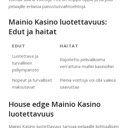
pelaajille erilaisia panostusvaihtoehtoja.
Mainio Kasino luotettavuus:
Edut ja haitat
EDUT
HAITAT
Luotettava ja
Rajoitettu pelivalikoima
turvallinen
verrattuna muihin kasinoihin
peliympäristö
Nopeat ja turvalliset
Pieniä voittoja voi olla vaikea
maksutavat
saavuttaa
House edge Mainio Kasino
luotettavuus
Mainio Kasino luotettavuus tarjoaa pelaajille kohtuullisen