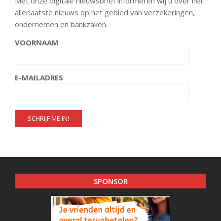
Met onze digitale nieuwsbrief informeren wij u over het
allerlaatste nieuws op het gebied van verzekeringen,
ondernemen en bankzaken.
VOORNAAM
E-MAILADRES
SPONSOR