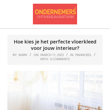
Skip
to
content
Ondernemersontwikkelnetwerk
Primary
Navigation
Hoe kies je het perfecte vloerkleed
Menu
voor jouw interieur?
BY:
MARK
ON:
MARCH 11, 2023
IN:
FINANCIEEL
WITH:
0 COMMENTS