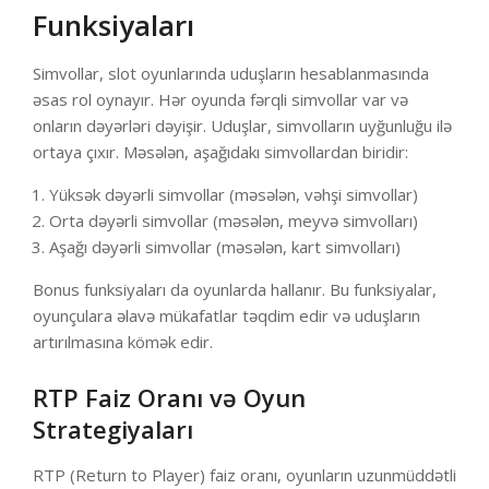
Funksiyaları
Simvollar, slot oyunlarında uduşların hesablanmasında
əsas rol oynayır. Hər oyunda fərqli simvollar var və
onların dəyərləri dəyişir. Uduşlar, simvolların uyğunluğu ilə
ortaya çıxır. Məsələn, aşağıdakı simvollardan biridir:
Yüksək dəyərli simvollar (məsələn, vəhşi simvollar)
Orta dəyərli simvollar (məsələn, meyvə simvolları)
Aşağı dəyərli simvollar (məsələn, kart simvolları)
Bonus funksiyaları da oyunlarda hallanır. Bu funksiyalar,
oyunçulara əlavə mükafatlar təqdim edir və uduşların
artırılmasına kömək edir.
RTP Faiz Oranı və Oyun
Strategiyaları
RTP (Return to Player) faiz oranı, oyunların uzunmüddətli