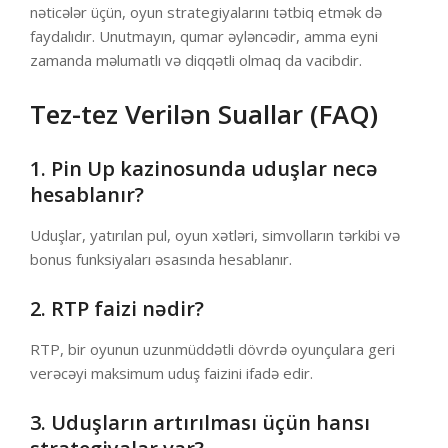
nəticələr üçün, oyun strategiyalarını tətbiq etmək də
faydalıdır. Unutmayın, qumar əyləncədir, amma eyni
zamanda məlumatlı və diqqətli olmaq da vacibdir.
Tez-tez Verilən Suallar (FAQ)
1. Pin Up kazinosunda uduşlar necə
hesablanır?
Uduşlar, yatırılan pul, oyun xətləri, simvolların tərkibi və
bonus funksiyaları əsasında hesablanır.
2. RTP faizi nədir?
RTP, bir oyunun uzunmüddətli dövrdə oyunçulara geri
verəcəyi maksimum uduş faizini ifadə edir.
3. Uduşların artırılması üçün hansı