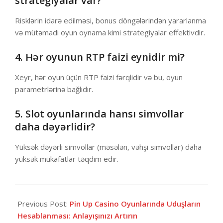
strategiyalar var?
Risklərin idarə edilməsi, bonus döngələrindən yararlanma
və mütəmadi oyun oynama kimi strategiyalar effektivdir.
4. Hər oyunun RTP faizi eynidir mi?
Xeyr, hər oyun üçün RTP faizi fərqlidir və bu, oyun
parametrlərinə bağlıdır.
5. Slot oyunlarında hansı simvollar
daha dəyərlidir?
Yüksək dəyərli simvollar (məsələn, vəhşi simvollar) daha
yüksək mükafatlar təqdim edir.
2026-
05-
Previous Post:
Pin Up Casino Oyunlarında Uduşların
29
Hesablanması: Anlayışınızı Artırın