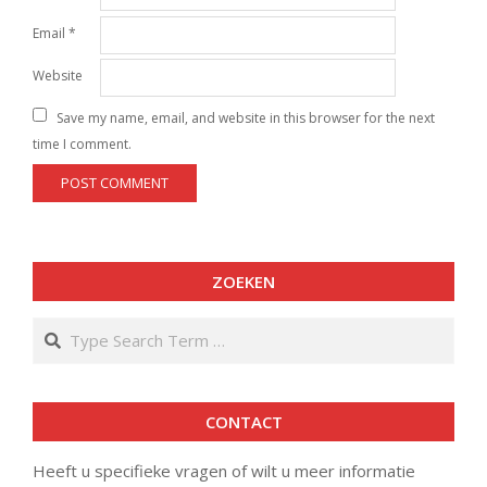
Email
*
Website
Save my name, email, and website in this browser for the next
time I comment.
ZOEKEN
Search
CONTACT
Heeft u specifieke vragen of wilt u meer informatie