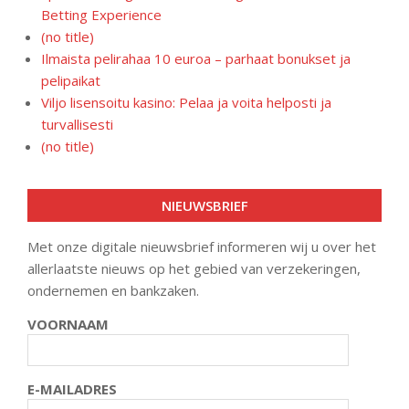
Betting Experience
(no title)
Ilmaista pelirahaa 10 euroa – parhaat bonukset ja
pelipaikat
Viljo lisensoitu kasino: Pelaa ja voita helposti ja
turvallisesti
(no title)
NIEUWSBRIEF
Met onze digitale nieuwsbrief informeren wij u over het
allerlaatste nieuws op het gebied van verzekeringen,
ondernemen en bankzaken.
VOORNAAM
E-MAILADRES