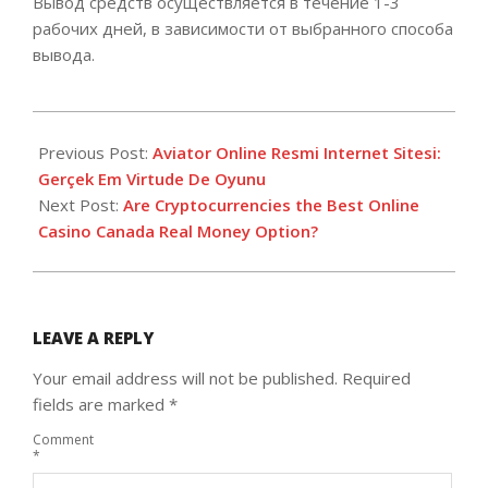
Вывод средств осуществляется в течение 1-3
рабочих дней, в зависимости от выбранного способа
вывода.
2026-
05-
Previous Post:
Aviator Online Resmi Internet Sitesi:
20
Gerçek Em Virtude De Oyunu
Next Post:
Are Cryptocurrencies the Best Online
Casino Canada Real Money Option?
LEAVE A REPLY
Your email address will not be published.
Required
fields are marked
*
Comment
*