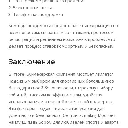
Чат в режиме реального времени.
Электронная почта.
Телефонная поддержка.
Команда поддержки предоставляет информацию по
всем вопросам, связанным со ставками, процессом
регистрации и решением возможных проблем, что
делает процесс ставок комфортным и безопасным.
Заключение
В итоге, букмекерская компания Мостбет является
надежным выбором для спортивных болельщиков
благодаря своей безопасности, широкому выбору
событий, высоким коэффициентам, удобству
использования и отличной клиентской поддержке.
Эти факторы создают идеальные условия для
успешного и безопасного беттинга, makingМостбет
наилучшим выбором для любителей спорта и азарта.