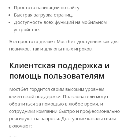
Простота навигации по сайту.
Быстрая загрузка страниц.
Доступность всех функций на мобильном
устройстве.
Эта простота делает Мостбет доступным как для
новичков, так и для опытных игроков.
Клиентская поддержка и
помощь пользователям
Мостбет гордится своим высоким уровнем
клиентской поддержки. Пользователи могут
обратиться за помощью в любое время, и
сотрудники компании быстро и профессионально
реагируют на запросы. Доступные каналы связи
включают: