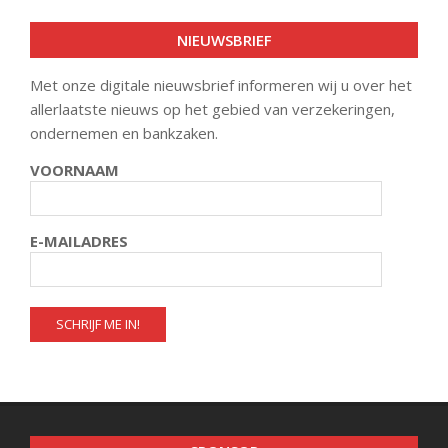
NIEUWSBRIEF
Met onze digitale nieuwsbrief informeren wij u over het
allerlaatste nieuws op het gebied van verzekeringen,
ondernemen en bankzaken.
VOORNAAM
E-MAILADRES