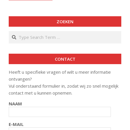
ZOEKEN
Search
CONTACT
Heeft u specifieke vragen of wilt u meer informatie
ontvangen?
Vul onderstaand formulier in, zodat wij zo snel mogelijk
contact met u kunnen opnemen.
NAAM
E-MAIL