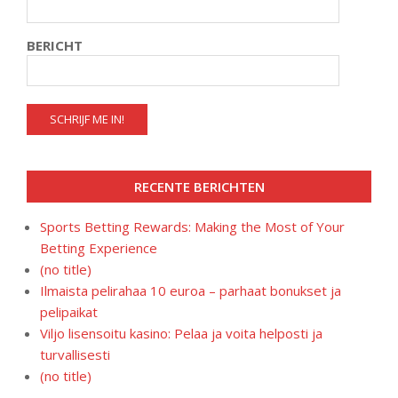
BERICHT
RECENTE BERICHTEN
Sports Betting Rewards: Making the Most of Your
Betting Experience
(no title)
Ilmaista pelirahaa 10 euroa – parhaat bonukset ja
pelipaikat
Viljo lisensoitu kasino: Pelaa ja voita helposti ja
turvallisesti
(no title)