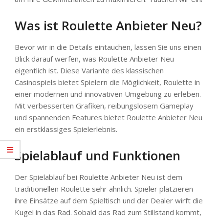
Was ist Roulette Anbieter Neu?
Bevor wir in die Details eintauchen, lassen Sie uns einen
Blick darauf werfen, was Roulette Anbieter Neu
eigentlich ist. Diese Variante des klassischen
Casinospiels bietet Spielern die Möglichkeit, Roulette in
einer modernen und innovativen Umgebung zu erleben.
Mit verbesserten Grafiken, reibungslosem Gameplay
und spannenden Features bietet Roulette Anbieter Neu
ein erstklassiges Spielerlebnis.
Spielablauf und Funktionen
Der Spielablauf bei Roulette Anbieter Neu ist dem
traditionellen Roulette sehr ähnlich. Spieler platzieren
ihre Einsätze auf dem Spieltisch und der Dealer wirft die
Kugel in das Rad. Sobald das Rad zum Stillstand kommt,