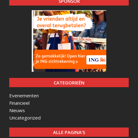
SPONSOR
CATEGORIEËN
Evenementen
Financieel
Nieuws
Uncategorized
ALLE PAGINA’S