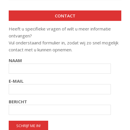
CONTACT
Heeft u specifieke vragen of wilt u meer informatie
ontvangen?
Vul onderstaand formulier in, zodat wij zo snel mogelijk
contact met u kunnen opnemen.
NAAM
E-MAIL
BERICHT