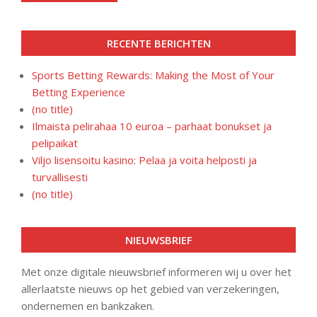
RECENTE BERICHTEN
Sports Betting Rewards: Making the Most of Your
Betting Experience
(no title)
Ilmaista pelirahaa 10 euroa – parhaat bonukset ja
pelipaikat
Viljo lisensoitu kasino: Pelaa ja voita helposti ja
turvallisesti
(no title)
NIEUWSBRIEF
Met onze digitale nieuwsbrief informeren wij u over het
allerlaatste nieuws op het gebied van verzekeringen,
ondernemen en bankzaken.