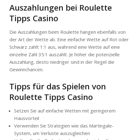
Auszahlungen bei Roulette
Tipps Casino
Die Auszahlungen beim Roulette hängen ebenfalls von
der Art der Wette ab. Eine einfache Wette auf Rot oder
Schwarz zahlt 1:1 aus, während eine Wette auf eine
einzelne Zahl 35:1 auszahlt. Je höher die potenzielle
Auszahlung, desto niedriger sind in der Regel die
Gewinnchancen.
Tipps für das Spielen von
Roulette Tipps Casino
Setzen Sie auf einfache Wetten mit geringerem
Hausvorteil
Verwenden Sie Strategien wie das Martingale-
System, um Verluste auszugleichen