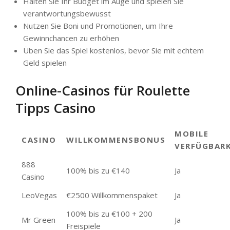
Halten Sie Ihr Budget im Auge und spielen Sie
verantwortungsbewusst
Nutzen Sie Boni und Promotionen, um Ihre
Gewinnchancen zu erhöhen
Üben Sie das Spiel kostenlos, bevor Sie mit echtem
Geld spielen
Online-Casinos für Roulette
Tipps Casino
MOBILE
CASINO
WILLKOMMENSBONUS
VERFÜGBARK
888
100% bis zu €140
Ja
Casino
LeoVegas
€2500 Willkommenspaket
Ja
100% bis zu €100 + 200
Mr Green
Ja
Freispiele