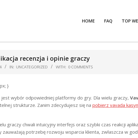
HOME
FAQ
TOP WE
k.nl
ikacja recenzja i opinie graczy
4
IN:
UNCATEGORIZED
WITH:
0 COMMENTS
px; }
 jest wybór odpowiedniej platformy do gry. Dla wielu graczy,
Va
telnej strukturze. Zanim zdecydujesz się na
pobierz vavada kasy
graczy chwali intuicyjny interfejs oraz szybki czas reakcji aplikac
zy zauważają potrzebę rozwoju wsparcia klienta, zwłaszcza w god