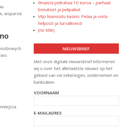
Ilmaista pelirahaa 10 euroa – parhaat
iu
bonukset ja pelipaikat
w, wsparcie
Viljo lisensoitu kasino: Pelaa ja voita
helposti ja turvallisesti
(no title)
ino
h osobowych.
NIEUWSBRIEF
stwo
Met onze digitale nieuwsbrief informeren
wij u over het allerlaatste nieuws op het
gebied van verzekeringen, ondernemen en
bankzaken.
VOORNAAM
mniejsza
E-MAILADRES