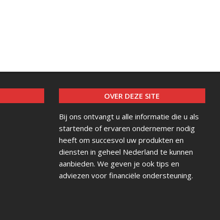
OVER DEZE SITE
Bij ons ontvangt u alle informatie die u als
startende of ervaren ondernemer nodig
heeft om succesvol uw produkten en
diensten in geheel Nederland te kunnen
aanbieden. We geven je ook tips en
adviezen voor financiële ondersteuning.