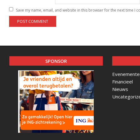
Save my name, email, and website in this browser for the next time I 
SPONSOR
Evenemente
Financieel
Nieuws
Uncategoriz