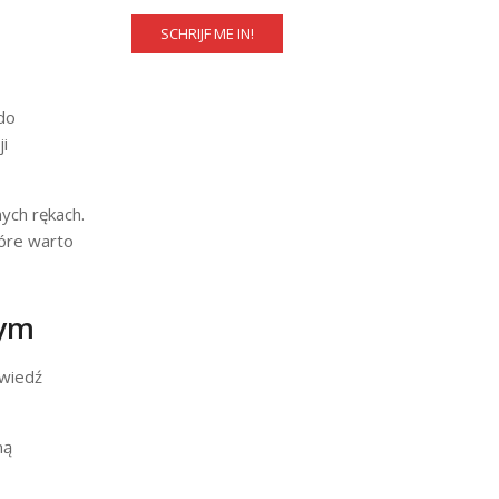
do
i
ych rękach.
óre warto
nym
owiedź
ną