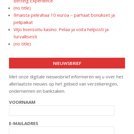
Betting Experience
(no title)
Ilmaista pelirahaa 10 euroa – parhaat bonukset ja
pelipaikat
Viljo lisensoitu kasino: Pelaa ja voita helposti ja
turvallisesti
(no title)
NIEUWSBRIEF
Met onze digitale nieuwsbrief informeren wij u over het
allerlaatste nieuws op het gebied van verzekeringen,
ondernemen en bankzaken.
VOORNAAM
E-MAILADRES