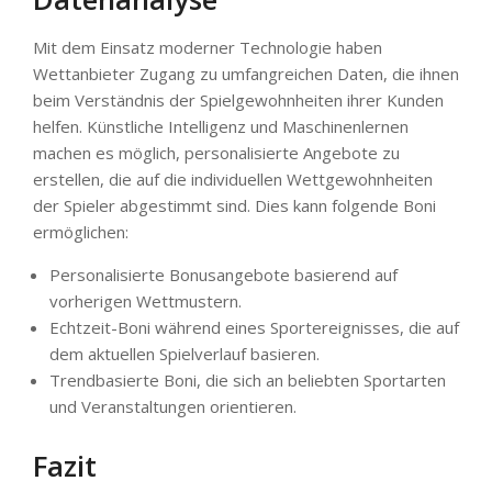
Mit dem Einsatz moderner Technologie haben
Wettanbieter Zugang zu umfangreichen Daten, die ihnen
beim Verständnis der Spielgewohnheiten ihrer Kunden
helfen. Künstliche Intelligenz und Maschinenlernen
machen es möglich, personalisierte Angebote zu
erstellen, die auf die individuellen Wettgewohnheiten
der Spieler abgestimmt sind. Dies kann folgende Boni
ermöglichen:
Personalisierte Bonusangebote basierend auf
vorherigen Wettmustern.
Echtzeit-Boni während eines Sportereignisses, die auf
dem aktuellen Spielverlauf basieren.
Trendbasierte Boni, die sich an beliebten Sportarten
und Veranstaltungen orientieren.
Fazit