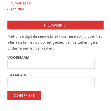
turvallisesti
(no title)
NIEUWSBRIEF
Met onze digitale nieuwsbrief informeren wij u over het
allerlaatste nieuws op het gebied van verzekeringen,
ondernemen en bankzaken.
VOORNAAM
E-MAILADRES