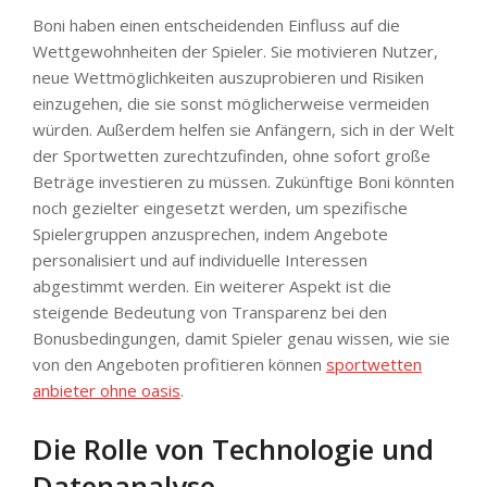
Boni haben einen entscheidenden Einfluss auf die
Wettgewohnheiten der Spieler. Sie motivieren Nutzer,
neue Wettmöglichkeiten auszuprobieren und Risiken
einzugehen, die sie sonst möglicherweise vermeiden
würden. Außerdem helfen sie Anfängern, sich in der Welt
der Sportwetten zurechtzufinden, ohne sofort große
Beträge investieren zu müssen. Zukünftige Boni könnten
noch gezielter eingesetzt werden, um spezifische
Spielergruppen anzusprechen, indem Angebote
personalisiert und auf individuelle Interessen
abgestimmt werden. Ein weiterer Aspekt ist die
steigende Bedeutung von Transparenz bei den
Bonusbedingungen, damit Spieler genau wissen, wie sie
von den Angeboten profitieren können
sportwetten
anbieter ohne oasis
.
Die Rolle von Technologie und
Datenanalyse