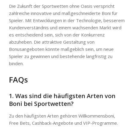
Die Zukunft der Sportwetten ohne Oasis verspricht
zahlreiche innovative und maßgeschneiderte Boni für
Spieler. Mit Entwicklungen in der Technologie, besserem
Kundenverständnis und einem wachsenden Markt wird
es entscheidend sein, sich von der Konkurrenz
abzuheben. Die attraktive Gestaltung von
Bonusangeboten könnte maßgeblich sein, um neue
Spieler zu gewinnen und bestehende langfristig zu
binden.
FAQs
1. Was sind die häufigsten Arten von
Boni bei Sportwetten?
Zu den häufigsten Arten gehören Willkommensboni,
Free Bets, Cashback-Angebote und VIP-Programme.