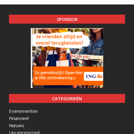
SPONSOR
CATEGORIEËN
Evenementen
Financieel
Nieuws
Uncategorized