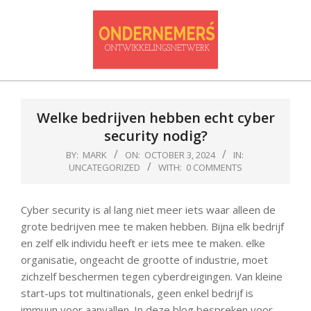
Skip
to
content
Ondernemersontwikkelnetwerk
Primary
Navigation
Welke bedrijven hebben echt cyber
Menu
security nodig?
BY:
MARK
ON:
OCTOBER 3, 2024
IN:
UNCATEGORIZED
WITH:
0 COMMENTS
Cyber security is al lang niet meer iets waar alleen de
grote bedrijven mee te maken hebben. Bijna elk bedrijf
en zelf elk individu heeft er iets mee te maken. elke
organisatie, ongeacht de grootte of industrie, moet
zichzelf beschermen tegen cyberdreigingen. Van kleine
start-ups tot multinationals, geen enkel bedrijf is
immuun voor aanvallen. In deze blog bespreken voor