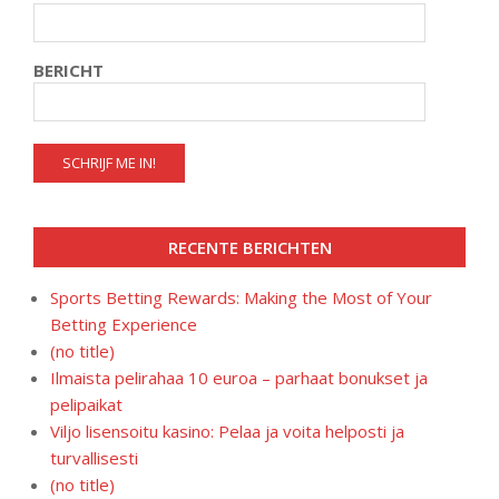
BERICHT
RECENTE BERICHTEN
Sports Betting Rewards: Making the Most of Your
Betting Experience
(no title)
Ilmaista pelirahaa 10 euroa – parhaat bonukset ja
pelipaikat
Viljo lisensoitu kasino: Pelaa ja voita helposti ja
turvallisesti
(no title)