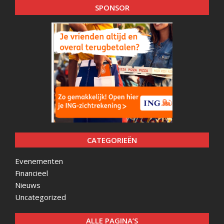
SPONSOR
CATEGORIEËN
Evenementen
Financieel
Nieuws
Uncategorized
ALLE PAGINA’S