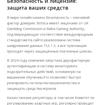
Безопасность и лицензия:
защита ваших средств
В мире онлайн‑казино безопасность – ключевой
фактор доверия. Slottica имеет лицензию от UK
Gambling Commission и Malta Gaming Authority,
подтверждающую соответствие международным
стандартам.На сайте реализована система
шифрования данных TLS 1.3, а все транзакции
проходят через защищённые платежные шлюзы.
В 2024 году компания запустила двухфакторную
аутентификацию и систему мониторинга
подозрительных действий, основанную на
машинном обучении.Это позволяет быстро
реагировать на попытки мошенничества и
защищать средства игроков.
Казахстанские регуляторы, в том числе Комитет по
регулированию азартных игр, регулярно проводят