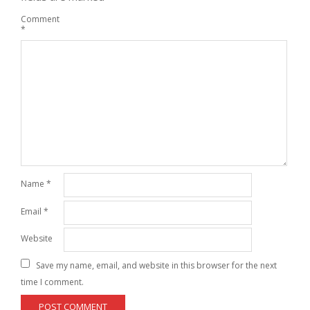
Comment
*
Name
*
Email
*
Website
Save my name, email, and website in this browser for the next
time I comment.