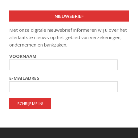
NIEUWSBRIEF
Met onze digitale nieuwsbrief informeren wij u over het
allerlaatste nieuws op het gebied van verzekeringen,
ondernemen en bankzaken.
VOORNAAM
E-MAILADRES