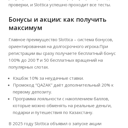
проверки, и Slottica успешно проходит все тесты.
Бонусы и акции: как получить
максимум
Главное преимущество Slottica – система бонусов,
ориентированная на долгосрочного игрока.При
регистрации вы сразу получаете бесплатный бонус
100% до 200 ₸ и 50 бесплатных вращений на
популярных слотах.
Кэшбэк 10% за неудачные ставки.
Промокод “QAZAK” даёт дополнительный 20% к
первому депозиту.
Программа лояльности с накоплением баллов,
которые можно обменять на реальные деньги,
подарки и путешествия по Казахстану.
В 2025 году Slottica объявил о запуске акции