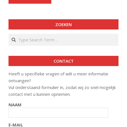
ZOEKEN
Search
CONTACT
Heeft u specifieke vragen of wilt u meer informatie
ontvangen?
Vul onderstaand formulier in, zodat wij zo snel mogelijk
contact met u kunnen opnemen.
NAAM
E-MAIL