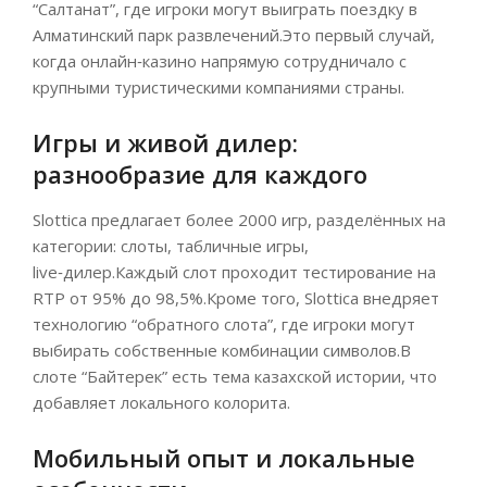
“Салтанат”, где игроки могут выиграть поездку в
Алматинский парк развлечений.Это первый случай,
когда онлайн‑казино напрямую сотрудничало с
крупными туристическими компаниями страны.
Игры и живой дилер:
разнообразие для каждого
Slottica предлагает более 2000 игр, разделённых на
категории: слоты, табличные игры,
live‑дилер.Каждый слот проходит тестирование на
RTP от 95% до 98,5%.Кроме того, Slottica внедряет
технологию “обратного слота”, где игроки могут
выбирать собственные комбинации символов.В
слоте “Байтерек” есть тема казахской истории, что
добавляет локального колорита.
Мобильный опыт и локальные