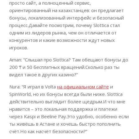
просто сайт, а полноценный сервис,
ориентированный на казахстанцев: он предлагает
бонусы, локализованный интерфейс и безопасный
процесс.Давайте посмотрим, почему Slottica стал
одним из лидеров рынка, чем он отличается от
конкурентов и какие возможности ждут новых
игроков.
Aman: “Слышал про Slottica? Там обещают бонусы до
200 ₸ и 50 бесплатных вращений.Сколько раз ты
видел такое в других казино?”
Nura: “Я играл в Volta
на официальном сайте
и
SpinWorld, но их бонусы всегда были ниже. Slottica
действительно выглядит более щедрым.И что мне
нравится – это локальная поддержка и платежи
через Kaspi и Beeline Pay.Это удобно, особенно если
ты живёшь в Астане и хочешь быстро пополнить
счёт.Но как насчёт безопасности?”