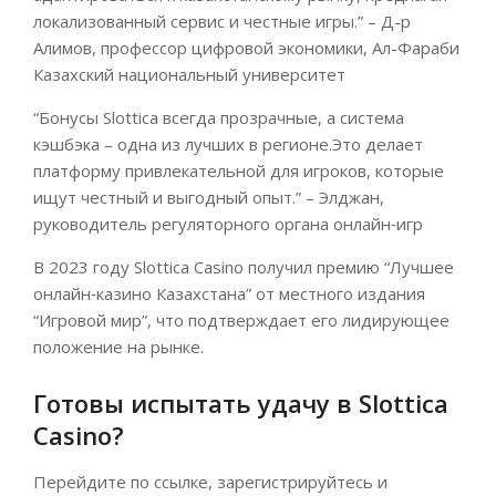
локализованный сервис и честные игры.” – Д-р
Алимов, профессор цифровой экономики, Ал-Фараби
Казахский национальный университет
“Бонусы Slottica всегда прозрачные, а система
кэшбэка – одна из лучших в регионе.Это делает
платформу привлекательной для игроков, которые
ищут честный и выгодный опыт.” – Элджан,
руководитель регуляторного органа онлайн‑игр
В 2023 году Slottica Casino получил премию “Лучшее
онлайн‑казино Казахстана” от местного издания
“Игровой мир”, что подтверждает его лидирующее
положение на рынке.
Готовы испытать удачу в Slottica
Casino?
Перейдите по ссылке, зарегистрируйтесь и