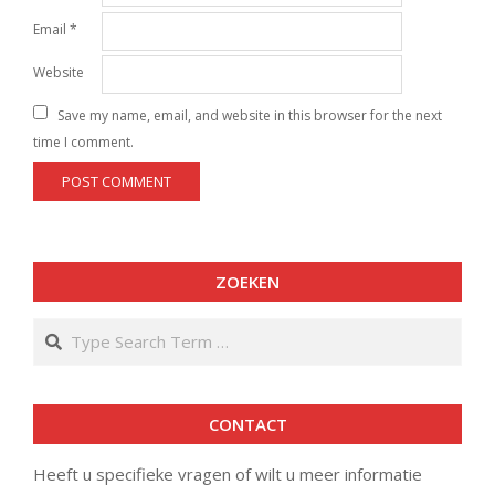
Email
*
Website
Save my name, email, and website in this browser for the next
time I comment.
ZOEKEN
Search
CONTACT
Heeft u specifieke vragen of wilt u meer informatie