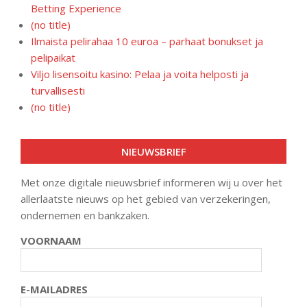
Betting Experience
(no title)
Ilmaista pelirahaa 10 euroa – parhaat bonukset ja
pelipaikat
Viljo lisensoitu kasino: Pelaa ja voita helposti ja
turvallisesti
(no title)
NIEUWSBRIEF
Met onze digitale nieuwsbrief informeren wij u over het
allerlaatste nieuws op het gebied van verzekeringen,
ondernemen en bankzaken.
VOORNAAM
E-MAILADRES