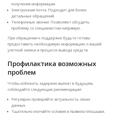
получения информации.
Электронная почта: Подходит для более
детальных обращений.
Телефонные звонки: Позволяют обсудить
проблему со специалистом напрямую.
При обращении к поддержке будьте готовы
предоставить необходимую информацию о вашей
учетной записи и процессе вывода средств.
Профилактика возможных
проблем
Чтобы избежать задержек выплат в будущем,
соблюдайте следующие рекомендации:
Регулярно проверяйте актуальность своих
данных.
Тщательно изучайте условия и правила площадки.