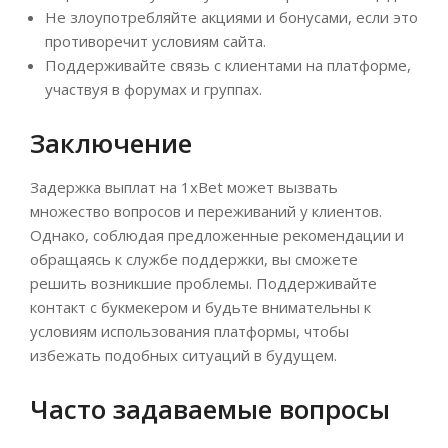
Не злоупотребляйте акциями и бонусами, если это
противоречит условиям сайта.
Поддерживайте связь с клиентами на платформе,
участвуя в форумах и группах.
Заключение
Задержка выплат на 1xBet может вызвать
множество вопросов и переживаний у клиентов.
Однако, соблюдая предложенные рекомендации и
обращаясь к службе поддержки, вы сможете
решить возникшие проблемы. Поддерживайте
контакт с букмекером и будьте внимательны к
условиям использования платформы, чтобы
избежать подобных ситуаций в будущем.
Часто задаваемые вопросы