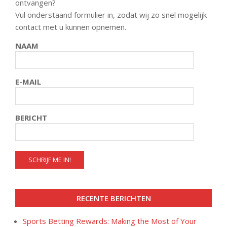
ontvangen?
Vul onderstaand formulier in, zodat wij zo snel mogelijk
contact met u kunnen opnemen.
NAAM
E-MAIL
BERICHT
RECENTE BERICHTEN
Sports Betting Rewards: Making the Most of Your