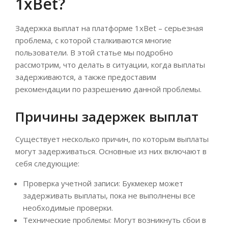
1xBet?
Задержка выплат на платформе 1xBet – серьезная
проблема, с которой сталкиваются многие
пользователи. В этой статье мы подробно
рассмотрим, что делать в ситуации, когда выплаты
задерживаются, а также предоставим
рекомендации по разрешению данной проблемы.
Причины задержек выплат
Существует несколько причин, по которым выплаты
могут задерживаться. Основные из них включают в
себя следующие:
Проверка учетной записи: Букмекер может
задерживать выплаты, пока не выполнены все
необходимые проверки.
Технические проблемы: Могут возникнуть сбои в