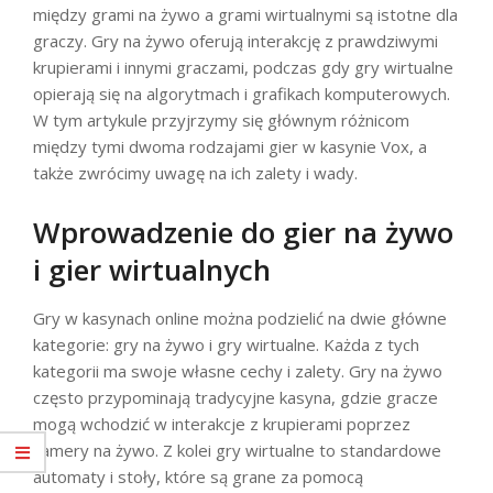
między grami na żywo a grami wirtualnymi są istotne dla
graczy. Gry na żywo oferują interakcję z prawdziwymi
krupierami i innymi graczami, podczas gdy gry wirtualne
opierają się na algorytmach i grafikach komputerowych.
W tym artykule przyjrzymy się głównym różnicom
między tymi dwoma rodzajami gier w kasynie Vox, a
także zwrócimy uwagę na ich zalety i wady.
Wprowadzenie do gier na żywo
i gier wirtualnych
Gry w kasynach online można podzielić na dwie główne
kategorie: gry na żywo i gry wirtualne. Każda z tych
kategorii ma swoje własne cechy i zalety. Gry na żywo
często przypominają tradycyjne kasyna, gdzie gracze
mogą wchodzić w interakcje z krupierami poprzez
kamery na żywo. Z kolei gry wirtualne to standardowe
automaty i stoły, które są grane za pomocą