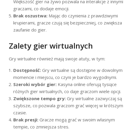
Większość gier na żywo pozwala na interakcje z innymi
graczami, co dodaje emocji.
Brak oszustwa:
Mając do czynienia z prawdziwymi
krupierami, gracze czują się bezpieczniej, co zwiększa
zaufanie do gier.
Zalety gier wirtualnych
Gry wirtualne również mają swoje atuty, w tym:
Dostępność:
Gry wirtualne są dostępne w dowolnym
momencie i miejscu, co czyni je bardzo wygodnymi.
Szeroki wybór gier:
Kasyna online oferują tysiące
różnych gier wirtualnych, co daje graczom wiele opcji.
Zwiększone tempo gry:
Gry wirtualne zazwyczaj są
szybsze, co pozwala graczom grać więcej w krótszym
czasie.
Brak presji:
Gracze mogą grać w swoim własnym
tempie, co zmniejsza stres.