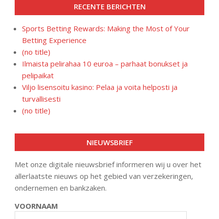
RECENTE BERICHTEN
Sports Betting Rewards: Making the Most of Your
Betting Experience
(no title)
Ilmaista pelirahaa 10 euroa – parhaat bonukset ja
pelipaikat
Viljo lisensoitu kasino: Pelaa ja voita helposti ja
turvallisesti
(no title)
NIEUWSBRIEF
Met onze digitale nieuwsbrief informeren wij u over het
allerlaatste nieuws op het gebied van verzekeringen,
ondernemen en bankzaken.
VOORNAAM