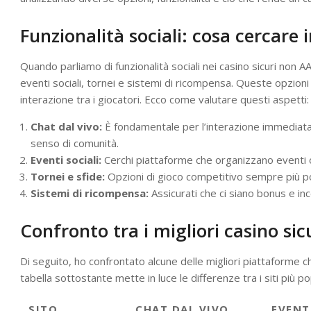
Funzionalità sociali: cosa cercare
Quando parliamo di funzionalità sociali nei casino sicuri non 
eventi sociali, tornei e sistemi di ricompensa. Queste opzion
interazione tra i giocatori. Ecco come valutare questi aspetti:
Chat dal vivo:
È fondamentale per l’interazione immediata t
senso di comunità.
Eventi sociali:
Cerchi piattaforme che organizzano eventi on
Tornei e sfide:
Opzioni di gioco competitivo sempre più pop
Sistemi di ricompensa:
Assicurati che ci siano bonus e ince
Confronto tra i migliori casino si
Di seguito, ho confrontato alcune delle migliori piattaforme ch
tabella sottostante mette in luce le differenze tra i siti più po
SITO
CHAT DAL VIVO
EVENT