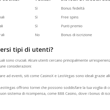
Sì
Bonus fedeltà
ali
Sì
Free spins
li
Sì
Punti premio
ali
No
Bonus di iscrizione
rsi tipi di utenti?
ali sono cruciali. Alcuni utenti cercano principalmente un’esperienz
lcune considerazioni:
ipare ad eventi, siti come CasinoX e LeoVegas sono ideali grazie all
LeoVegas offrono tornei che possono soddisfare la tua voglia di 
 buon sistema di ricompensa, come 888 Casino, dove i bonus di isc