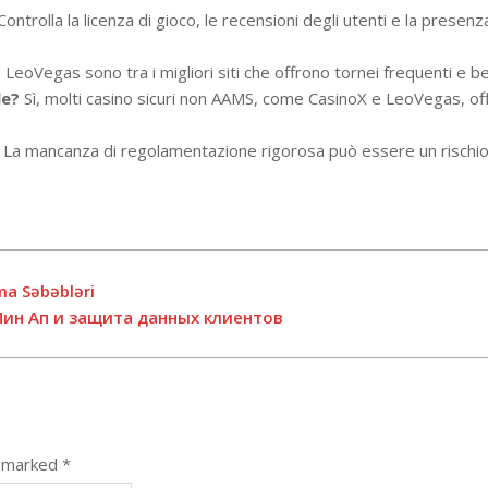
ontrolla la licenza di gioco, le recensioni degli utenti e la presenz
LeoVegas sono tra i migliori siti che offrono tornei frequenti e be
le?
Sì, molti casino sicuri non AAMS, come CasinoX e LeoVegas, of
La mancanza di regolamentazione rigorosa può essere un rischio
a Səbəbləri
ин Ап и защита данных клиентов
e marked
*