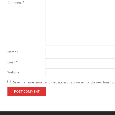
Comment
*
Name
*
Email
*
Website
Save my name, email, and website in this browser for the next time I 