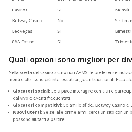
CasinoX
Sì
Mensili
Betway Casino
No
Settiman
LeoVegas
Sì
Bimestra
888 Casino
Sì
Trimestr
Quali opzioni sono migliori per dive
Nella scelta del casino sicuro non AAMS, le preferenze individu
mentre altri sono più interessati ai giochi tradizionali. Ecco a
Giocatori sociali:
Se ti piace interagire con altri e partec
dal vivo e eventi frequentati.
Giocatori competitivi:
Se ami le sfide, Betway Casino e 
Nuovi utenti:
Se sei alle prime armi, cerca un sito con un
possono aiutarti a partire.