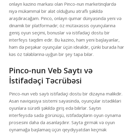
onlayn kazino markası olan Pinco-nun marketinqlərdə
niyə mükəmməl bir alət olduğunu ətraflı şəkildə
araşdıracağam. Pinco, onlayn qumar dünyasında yeni və
dinamik bir platformadır; öz mütəxəssis oyunçularına
geniş oyun seçimi, bonuslar və istifadəçi dostu bir
interfeys təqdim edir. Bu kazino, həm yeni başlayanlar,
həm də peşəkar oyunçular üçün idealdır, çünki burada hər
kəs öz tələblərinə uyğun bir şey tapa bilər.
Pinco-nun Veb Saytı və
İstifadəçi Təcrübəsi
Pinco-nun veb saytı istifadəçi dostu bir dizayna malikdir.
Asan naviqasiya sistemi sayəsində, oyunçular istədikləri
oyunlara sürətli şəkildə giriş edə bilirlər. Saytın
interfeysdə sadə görünüşü, istifadəçilərin oyun oynama
prosesini daha da asanlaşdırır. Sayta girmək və oyun
oynamağa başlamaq üçün qeydiyyatdan keçmək