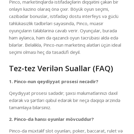
Pinco, marketinqlərdə istifadəçilərin diqqətini çəkən bir
onlayn kazino olaraq önə çıxır. Böyük oyun seçimi,
cazibədar bonuslar, istifadəçi dostu interfeys və güclü
təhlükəsizlik tədbirləri sayəsində, Pinco, müasir
oyunçuların tələblərinə cavab verir. Oyunçular, burada
həm əyləncə, həm də qazanclı oyun təcrübəsi əldə edə
bilərlər. Beləliklə, Pinco-nun marketinq alətləri üçün ideal
seçimi olması heç də təsadüfi deyil.
Tez-tez Verilən Suallar (FAQ)
1. Pinco-nun qeydiyyat prosesi necədir?
Qeydiyyat prosesi sadədir; şəxsi məlumatlarınızı daxil
edərək və şərtləri qəbul edərək bir neçə dəqiqə ərzində
tamamlaya bilərsiniz.
2. Pinco-da hansı oyunlar mövcuddur?
Pinco-da müxtəlif slot oyunları, poker, baccarat, rulet və