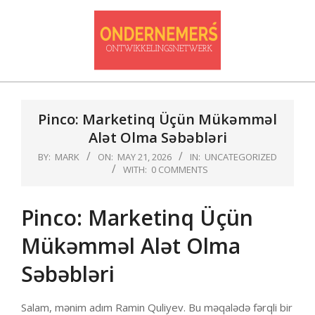
Skip
to
content
Ondernemersontwikkelnetwerk
Primary
Navigation
Pinco: Marketinq Üçün Mükəmməl
Menu
Alət Olma Səbəbləri
BY:
MARK
ON:
MAY 21, 2026
IN:
UNCATEGORIZED
WITH:
0 COMMENTS
Pinco: Marketinq Üçün
Mükəmməl Alət Olma
Səbəbləri
Salam, mənim adım Ramin Quliyev. Bu məqalədə fərqli bir