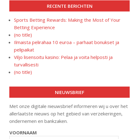
RECENTE BERICHTEN
Sports Betting Rewards: Making the Most of Your
Betting Experience
(no title)
Ilmaista pelirahaa 10 euroa – parhaat bonukset ja
pelipaikat
Viljo lisensoitu kasino: Pelaa ja voita helposti ja
turvallisesti
(no title)
NIEUWSBRIEF
Met onze digitale nieuwsbrief informeren wij u over het
allerlaatste nieuws op het gebied van verzekeringen,
ondernemen en bankzaken.
VOORNAAM