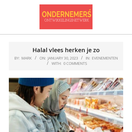
Skip
to
content
Ondernemersontwikkelnetwerk
Primary
Navigation
Halal vlees herken je zo
Menu
BY:
MARK
ON:
JANUARY 30, 2023
IN:
EVENEMENTEN
WITH:
0 COMMENTS