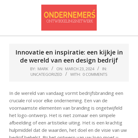
Skip
to
content
Ondernemersontwikkelnetwerk
Primary
Navigation
Innovatie en inspiratie: een kijkje in
Menu
de wereld van een design bedrijf
BY:
MARK
ON:
MARCH 23, 2024
IN:
UNCATEGORIZED
WITH:
0 COMMENTS
In de wereld van vandaag vormt bedrijfsbranding een
cruciale rol voor elke onderneming. Een van de
voornaamste elementen van branding is ongetwijfeld
het logo-ontwerp. Het is niet zomaar een simpele
afbeelding of een artistieke uiting. Het is een krachtig
hulpmiddel dat de waarden, het doel en de visie van uw
bedrijf behelst. Bij het ontwerp van uw logo moet u