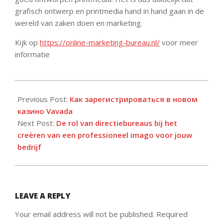
grafisch ontwerp en printmedia hand in hand gaan in de
wereld van zaken doen en marketing.
Kijk op
https://online-marketing-bureau.nl/
voor meer
informatie
2024-
03-
Previous Post:
Как зарегистрироваться в новом
23
казино Vavada
Next Post:
De rol van directiebureaus bij het
creëren van een professioneel imago voor jouw
bedrijf
LEAVE A REPLY
Your email address will not be published.
Required