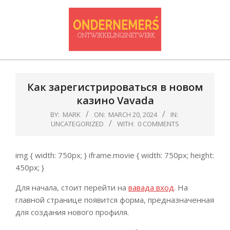
Skip
to
content
Ondernemersontwikkelnetwerk
Primary
Navigation
Как зарегистрироваться в новом
Menu
казино Vavada
BY:
MARK
ON:
MARCH 20, 2024
IN:
UNCATEGORIZED
WITH:
0 COMMENTS
img { width: 750px; } iframe.movie { width: 750px; height:
450px; }
Для начала, стоит перейти на
вавада вход
. На
главной странице появится форма, предназначенная
для создания нового профиля.