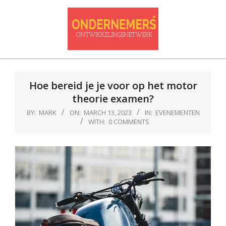
Skip
to
content
Ondernemersontwikkelnetwerk
Primary
Navigation
Hoe bereid je je voor op het motor
Menu
theorie examen?
BY:
MARK
ON:
MARCH 13, 2023
IN:
EVENEMENTEN
WITH:
0 COMMENTS