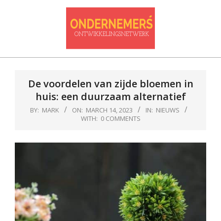
Skip
to
content
Ondernemersontwikkelnetwerk
Primary
Navigation
De voordelen van zijde bloemen in
Menu
huis: een duurzaam alternatief
BY:
MARK
ON:
MARCH 14, 2023
IN:
NIEUWS
WITH:
0 COMMENTS