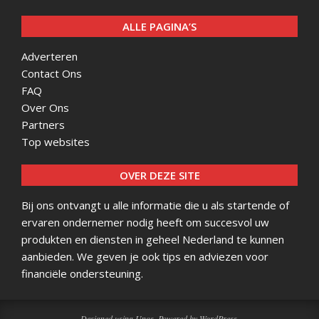
ALLE PAGINA’S
Adverteren
Contact Ons
FAQ
Over Ons
Partners
Top websites
OVER DEZE SITE
Bij ons ontvangt u alle informatie die u als startende of
ervaren ondernemer nodig heeft om succesvol uw
produkten en diensten in geheel Nederland te kunnen
aanbieden. We geven je ook tips en adviezen voor
financiële ondersteuning.
Designed using
Unos
. Powered by
WordPress
.