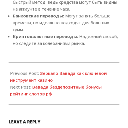
быстрый метод, ведь средства могут быть видны
на аккаунте в течение часа.
Банковские переводы:
Могут занять больше
времени, но идеально подходят для больших
сумм.
Криптовалютные переводы:
Надежный способ,
но следите за колебаниями рынка.
2023-
12-
Previous Post:
Зеркало Вавада как ключевой
31
инструмент казино
Next Post:
Вавада бездепозитные бонусы
рейтинг слотов рф
LEAVE A REPLY