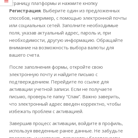
страницу платформы и нажмите кнопку
Регистрация
. Выберите один из предложенных
способов, например, с помощью электронной почты
или социальных сетей. Заполните необходимые
поля, указав актуальный адрес, пароль и, при
необходимости, другую информацию. Обращайте
внимание на возможность выбора валюты для
вашего счета.
После заполнения формы, откройте свою
электронную почту и найдите письмо с
подтверждением. Перейдите по ссылке для
активации учетной записи. Если не получаете
письмо, проверьте папку “Спам”. Важно заверить,
что электронный адрес введен корректно, чтобы
избежать проблем с активацией.
Завершив процесс активации, войдите в профиль,
используя введенные ранее данные. Не забудьте