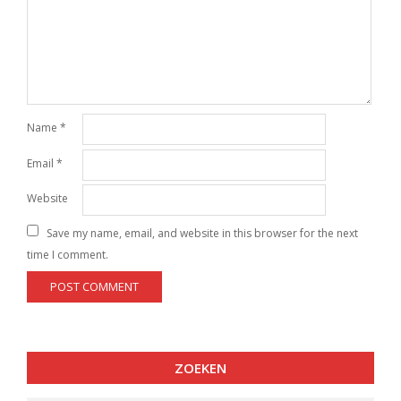
Name
*
Email
*
Website
Save my name, email, and website in this browser for the next
time I comment.
ZOEKEN