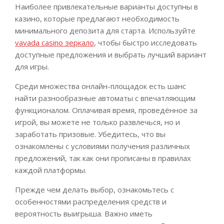
Наиболее привлекательные варианты доступны в
казино, которые предлагают необходимость
минимального депозита для старта. Используйте
vavada casino зеркало
, чтобы быстро исследовать
доступные предложения и выбрать лучший вариант
для игры.
Среди множества онлайн-площадок есть шанс
найти разнообразные автоматы с впечатляющим
функционалом. Оплачивая время, проведённое за
игрой, вы можете не только развлечься, но и
заработать призовые. Убедитесь, что вы
ознакомлены с условиями получения различных
предложений, так как они прописаны в правилах
каждой платформы.
Прежде чем делать выбор, ознакомьтесь с
особенностями распределения средств и
вероятность выигрыша. Важно иметь