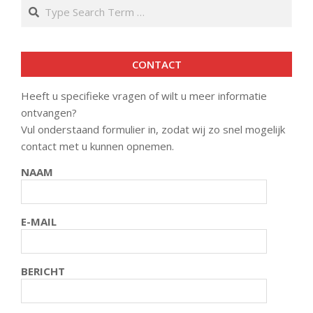
Search
CONTACT
Heeft u specifieke vragen of wilt u meer informatie
ontvangen?
Vul onderstaand formulier in, zodat wij zo snel mogelijk
contact met u kunnen opnemen.
NAAM
E-MAIL
BERICHT