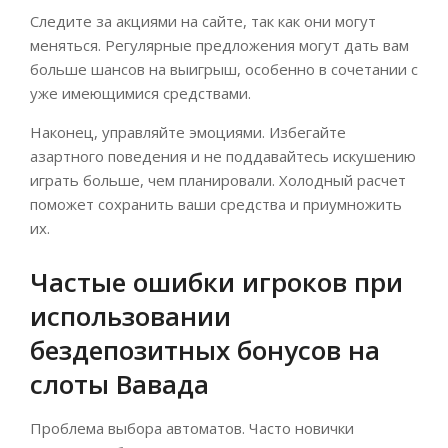
Следите за акциями на сайте, так как они могут
меняться. Регулярные предложения могут дать вам
больше шансов на выигрыш, особенно в сочетании с
уже имеющимися средствами.
Наконец, управляйте эмоциями. Избегайте
азартного поведения и не поддавайтесь искушению
играть больше, чем планировали. Холодный расчет
поможет сохранить ваши средства и приумножить
их.
Частые ошибки игроков при
использовании
бездепозитных бонусов на
слоты Вавада
Проблема выбора автоматов. Часто новички