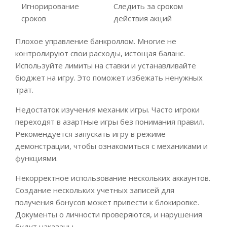
Игнорирование
Следить за сроком
сроков
действия акций
Плохое управление банкроллом. Многие не
контролируют свои расходы, истощая баланс.
Используйте лимиты на ставки и устанавливайте
бюджет на игру. Это поможет избежать ненужных
трат.
Недостаток изучения механик игры. Часто игроки
переходят в азартные игры без понимания правил.
Рекомендуется запускать игру в режиме
демонстрации, чтобы ознакомиться с механиками и
функциями.
Некорректное использование нескольких аккаунтов.
Создание нескольких учетных записей для
получения бонусов может привести к блокировке.
Документы о личности проверяются, и нарушения
будут наказаны.